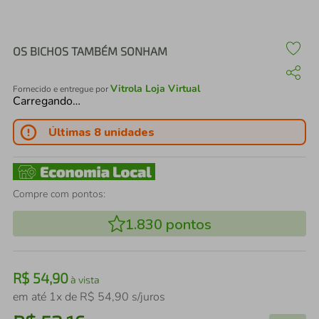
air fryer
4
º
iphone
5
º
OS BICHOS TAMBÉM SONHAM
Vitrola Loja Virtual
Fornecido e entregue por
Carregando…
Últimas 8 unidades
Compre com pontos:
1.830
pontos
R$
54
,
90
à vista
em até
1
x de
R$
54
,
90
s/juros