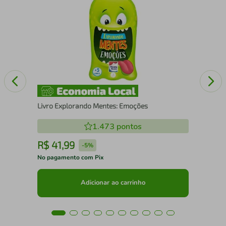
Liv
Livro Explorando Mentes: Emoções
1.473
pontos
R$
41
,
99
R
-
5%
No pagamento com Pix
No 
Adicionar ao carrinho