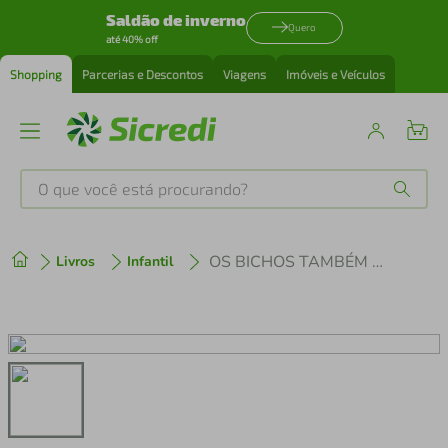
Saldão de inverno
Quero
até 40% off
Shopping
Parcerias e Descontos
Viagens
Imóveis e Veículos
O que você está procurando?
Produtos mais buscados
OS BICHOS TAMBÉM SONHAM
Livros
Infantil
tenis
1
º
cafeteira
2
º
perfume
3
º