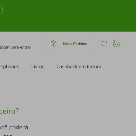
Meus Pedidos
login
para entrar
rtphones
Livros
Cashback em Fatura
ceiro?
você poderá