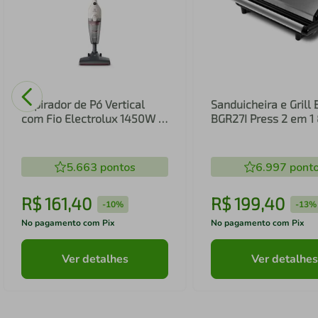
Aspirador de Pó Vertical
Sanduicheira e Grill 
com Fio Electrolux 1450W 2
BGR27I Press 2 em 
em 1 Filtro HEPA Branco
(STK14B)
5.663
pontos
6.997
pont
R$
161
,
40
R$
199
,
40
-
10%
-
13%
No pagamento com Pix
No pagamento com Pix
Ver detalhes
Ver detalhes