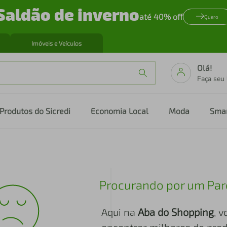
Saldão de inverno
até 40% off
Quero
Imóveis e Veículos
Olá!
Faça seu
Produtos do Sicredi
Economia Local
Moda
Sma
Procurando por um Par
Aqui na
Aba do Shopping
, 