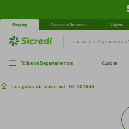
Shopping
Parcerias e Descontos
Viagens
O que você está procurando?
Produtos mais buscados
Todos os Departamentos
Cupons
tenis
1
º
os-gatos-do-louvre-vol--02-301646
cafeteira
2
º
perfume
3
º
air fryer
4
º