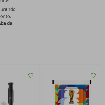
utos.
curando
onto.
Aba de