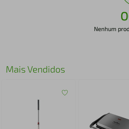
iphone
5
º
O
Nenhum produ
Mais Vendidos