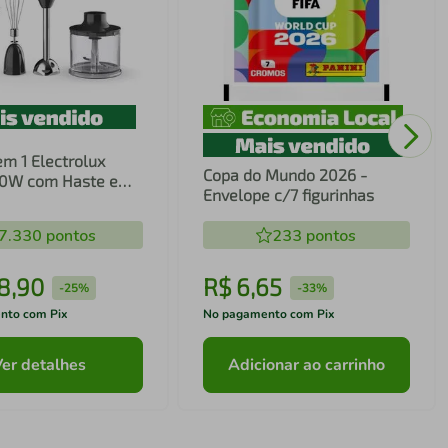
em 1 Electrolux
Copa do Mundo 2026 -
00W com Haste em
Envelope c/7 figurinhas
ecnologia TruFlow
7.330
pontos
233
pontos
8
,
90
R$
6
,
65
-
25%
-
33%
nto com Pix
No pagamento com Pix
Ver detalhes
Adicionar ao carrinho