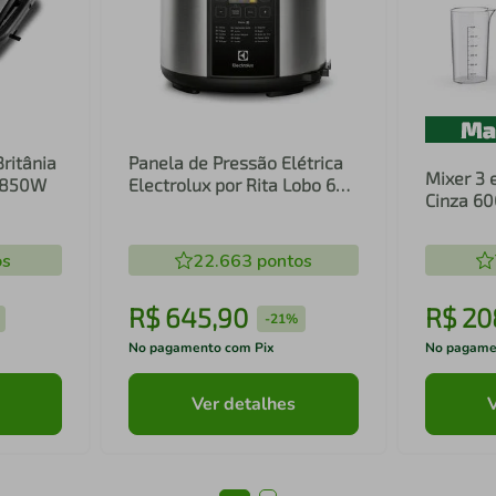
Britânia
Panela de Pressão Elétrica
Mixer 3 
1 850W
Electrolux por Rita Lobo 6L
Cinza 6
Preta Experience Digital
Inox e T
(PCC20)
(EIB20)
os
22.663
pontos
R$
645
,
90
R$
20
-
21%
No pagamento com Pix
No pagame
Ver detalhes