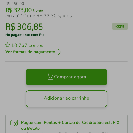
R$
450
,
00
R$
323
,
00
à vista
em até
10
x de
R$
32
,
30
s/juros
R$
306
,
85
-
32%
No pagamento com Pix
10.767
pontos
Ver formas de pagamento
Comprar agora
Adicionar ao carrinho
Pague com Pontos + Cartão de Crédito Sicredi, PIX
ou Boleto