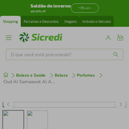
Saldão de inverno
Quero
até 40% off
Shopping
Parcerias e Descontos
Viagens
Imóveis e Veículos
O que você está procurando?
Produtos mais buscados
Beleza e Saúde
Beleza
Perfumes
tenis
1
º
Oud Al Samaawat Al Absar Eau De Parfum Feminino
cafeteira
2
º
perfume
3
º