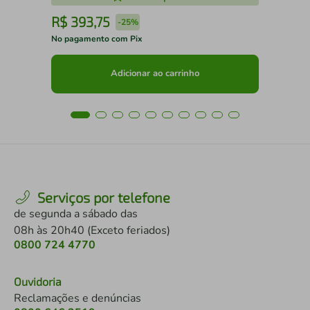
R$
393
,
75
R
-
25%
No pagamento com Pix
No 
Adicionar ao carrinho
Serviços por telefone
de segunda a sábado das
08h às 20h40 (Exceto feriados)
0800 724 4770
Ouvidoria
Reclamações e denúncias