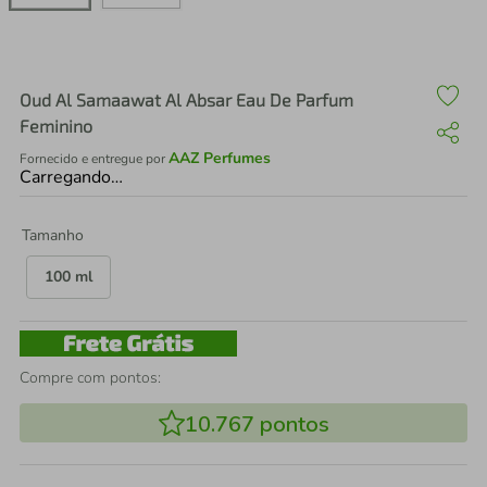
air fryer
4
º
iphone
5
º
Oud Al Samaawat Al Absar Eau De Parfum
Feminino
AAZ Perfumes
Fornecido e entregue por
Carregando…
Tamanho
100 ml
Compre com pontos:
10.767
pontos