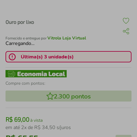
air fryer
4
º
iphone
5
º
Ouro por lixo
Vitrola Loja Virtual
Fornecido e entregue por
Carregando…
Última(s) 3 unidade(s)
Compre com pontos:
2.300
pontos
R$
69
,
00
à vista
em até
2
x de
R$
34
,
50
s/juros