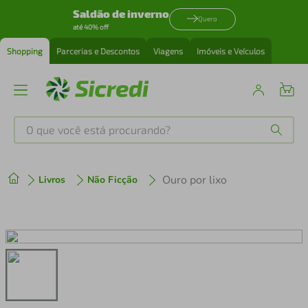
Saldão de inverno
Quero
até 40% off
Shopping
Parcerias e Descontos
Viagens
Imóveis e Veículos
O que você está procurando?
Produtos mais buscados
Ouro por lixo
Livros
Não Ficção
tenis
1
º
cafeteira
2
º
perfume
3
º