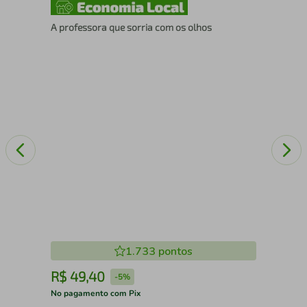
A professora que sorria com os olhos
Col
fra
1.733
pontos
R$
49
,
40
R
-
5%
No pagamento com Pix
No 