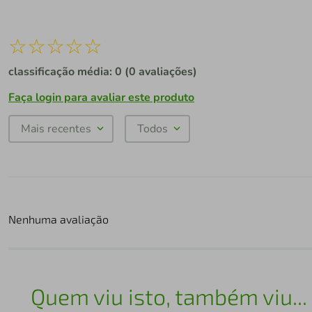
☆
☆
☆
☆
☆
classificação média: 0
(0 avaliações)
Faça login para avaliar este produto
Mais recentes
Todos
Nenhuma avaliação
Quem viu isto, também viu...