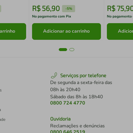
R$
56
,
90
R$
75
,
9
-
5%
No pagamento com Pix
No pagamento 
arrinho
Adicionar ao carrinho
Adicio
Serviços por telefone
De segunda a sexta-feira das
08h às 20h40
s
Sábado das 8h às 18h40
0800 724 4770
a
Ouvidoria
dade
Reclamações e denúncias
0800 646 2519