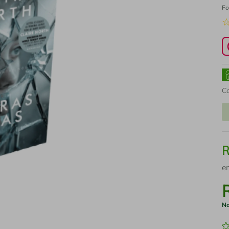
Fo
C
e
No