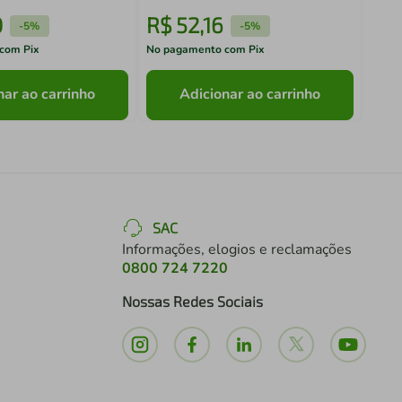
0
R$
52
,
16
R$
-
5%
-
5%
com Pix
No pagamento com Pix
No pa
nar ao carrinho
Adicionar ao carrinho
SAC
Informações, elogios e reclamações
0800 724 7220
Nossas Redes Sociais