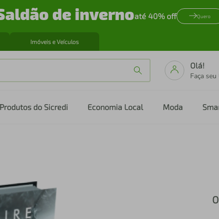
Saldão de inverno
até 40% off
Quero
Imóveis e Veículos
Olá!
Faça seu
Produtos do Sicredi
Economia Local
Moda
Sma
O