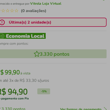
Vitrola Loja Virtual
rnecido e entregue por
☆
☆
☆
☆
☆
(0 avaliações)
Última(s) 2 unidade(s)
ompre com pontos:
3.330
pontos
R$
99
,
90
à vista
m até
3
x de
R$
33
,
30
s/juros
R$
94
,
90
-
5%
 pagamento com Pix
3.330
pontos
Ver formas de pagamento