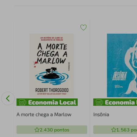
OS
A morte chega a Marlow
Insônia
2.430
pontos
1.563
po