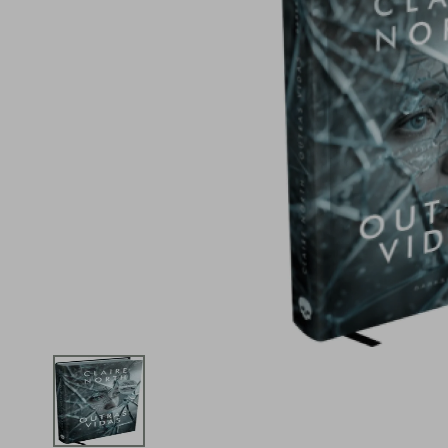
iphone
5
º