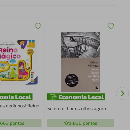
Eni
us dedinhos! Reino
Se eu fechar os olhos agora
.663
pontos
1.830
pontos