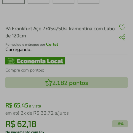
air fryer
4
º
iphone
5
º
Pá Frankfurt Aço 77454/504 Tramontina com Cabo
de 120cm
Certel
Fornecido e entregue por
Carregando…
Compre com pontos:
2.182
pontos
R$
65
,
45
à vista
em até
2
x de
R$
32
,
72
s/juros
R$
62
,
18
-
5%
No pagamento com Pix