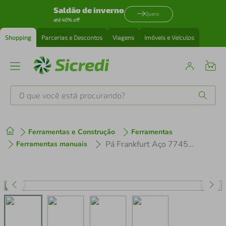
Saldão de inverno
Quero
até 40% off
Shopping
Parcerias e Descontos
Viagens
Imóveis e Veículos
O que você está procurando?
Produtos mais buscados
Ferramentas e Construção
Ferramentas
tenis
1
º
Pá Frankfurt Aço 77454/504 Tramontina com Cabo de 120cm
Ferramentas manuais
cafeteira
2
º
perfume
3
º