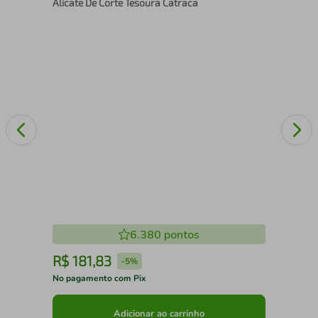
Alicate De Corte Tesoura Catraca
6.380
pontos
R$
181
,
83
R
-
5%
No pagamento com Pix
No 
Adicionar ao carrinho