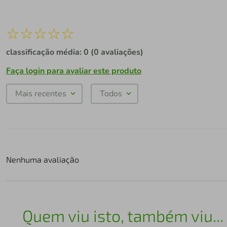
☆
☆
☆
☆
☆
classificação média: 0
(0 avaliações)
Faça login para avaliar este produto
Mais recentes
Todos
Nenhuma avaliação
Quem viu isto, também viu...