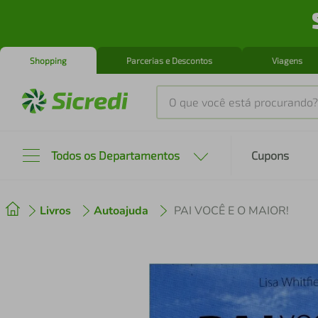
Shopping
Parcerias e Descontos
Viagens
O que você está procurando?
Produtos mais buscados
Todos os Departamentos
Cupons
tenis
1
º
Livros
Autoajuda
PAI VOCÊ E O MAIOR!
cafeteira
2
º
perfume
3
º
air fryer
4
º