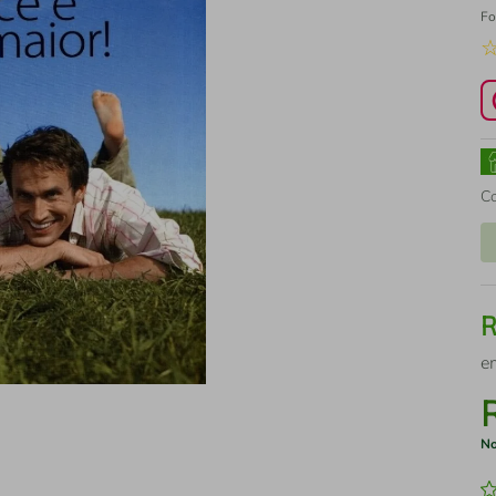
Fo
C
e
No