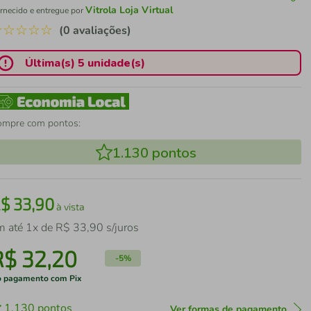
Vitrola Loja Virtual
rnecido e entregue por
☆
☆
☆
☆
☆
(0 avaliações)
Última(s) 5 unidade(s)
ompre com pontos:
1.130
pontos
R$
33
,
90
à vista
m até
1
x de
R$
33
,
90
s/juros
R$
32
,
20
-
5%
 pagamento com Pix
1.130
pontos
Ver formas de pagamento