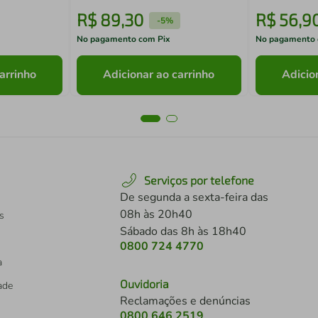
R$
89
,
30
R$
56
,
9
-
5%
No pagamento com Pix
No pagamento 
arrinho
Adicionar ao carrinho
Adicio
Serviços por telefone
De segunda a sexta-feira das
08h às 20h40
s
Sábado das 8h às 18h40
0800 724 4770
a
Ouvidoria
dade
Reclamações e denúncias
0800 646 2519