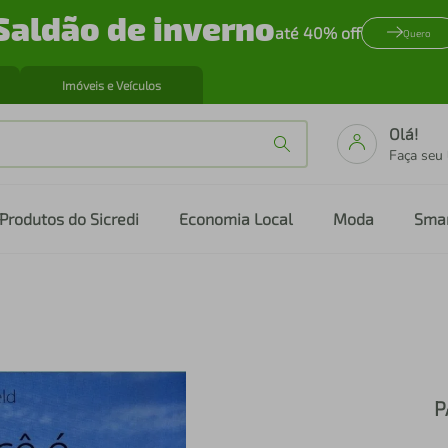
Saldão de inverno
até 40% off
Quero
Imóveis e Veículos
Olá!
Faça seu
Produtos do Sicredi
Economia Local
Moda
Sma
P