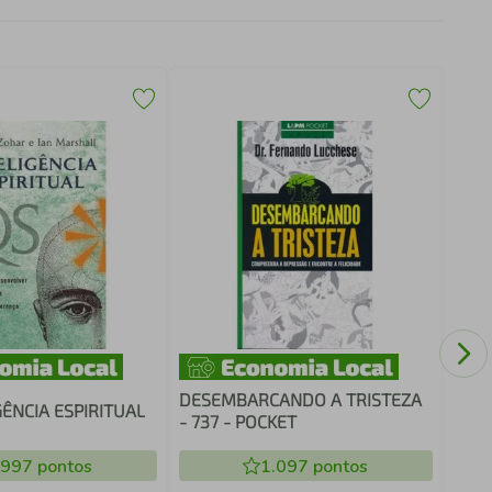
Sem 
geri
fami
DESEMBARCANDO A TRISTEZA
GÊNCIA ESPIRITUAL
- 737 - POCKET
.997
pontos
1.097
pontos