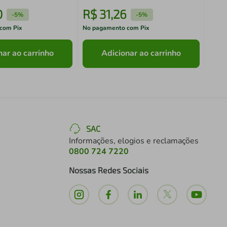
0
R$
31
,
26
R$
-
5%
-
5%
com Pix
No pagamento com Pix
No pa
nar ao carrinho
Adicionar ao carrinho
SAC
Informações, elogios e reclamações
0800 724 7220
Nossas Redes Sociais