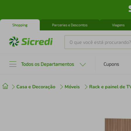
Shopping
Parcerias e Descontos
Viagens
O que você está procurando?
Produtos mais buscados
Todos os Departamentos
Cupons
tenis
1
º
Casa e Decoração
Móveis
Rack e painel de T
cafeteira
2
º
perfume
3
º
air fryer
4
º