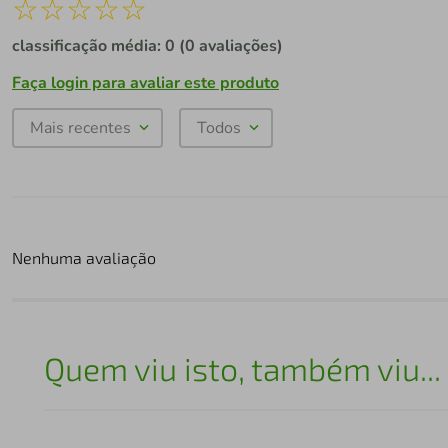
☆
☆
☆
☆
☆
classificação média: 0
(0 avaliações)
Faça login para avaliar este produto
Mais recentes
Todos
Nenhuma avaliação
Quem viu isto, também viu...