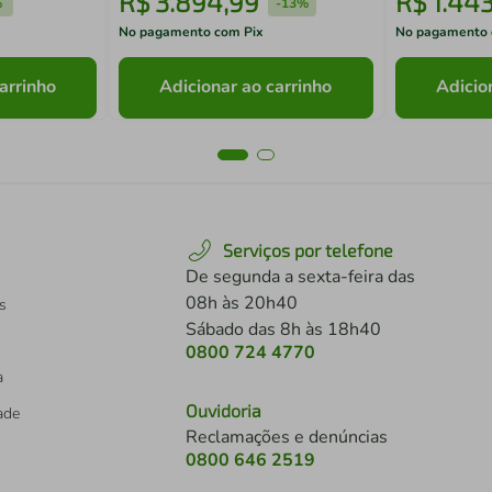
R$
3
.
894
,
99
R$
1
.
44
%
-
13%
No pagamento com Pix
No pagamento 
arrinho
Adicionar ao carrinho
Adicio
Serviços por telefone
De segunda a sexta-feira das
08h às 20h40
s
Sábado das 8h às 18h40
0800 724 4770
a
Ouvidoria
dade
Reclamações e denúncias
0800 646 2519