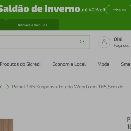
Saldão de inverno
até 40% off
Quero
Imóveis e Veículos
Olá!
Faça seu
Produtos do Sicredi
Economia Local
Moda
Sma
V
Painel 165 Suspenso Toledo Wood com 165,5cm de Largura, Ideal para TV de até 50
P
1