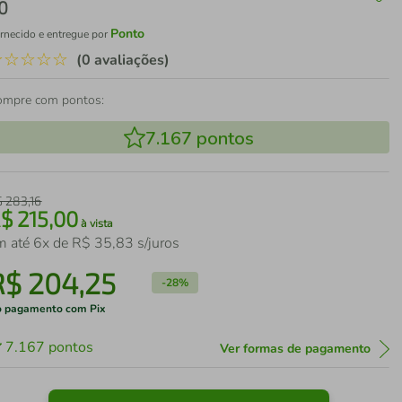
0
Ponto
rnecido e entregue por
☆
☆
☆
☆
☆
(0 avaliações)
ompre com pontos:
7.167
pontos
$
283
,
16
R$
215
,
00
à vista
m até
6
x de
R$
35
,
83
s/juros
R$
204
,
25
-
28%
 pagamento com Pix
7.167
pontos
Ver formas de pagamento