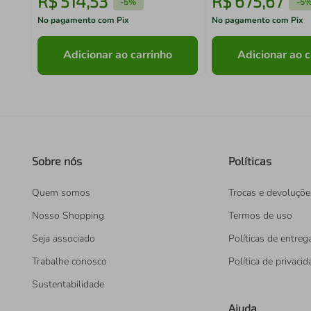
R$
514
,
53
R$
675
,
67
-
5%
-
5
No pagamento com Pix
No pagamento com Pix
Adicionar ao carrinho
Adicionar ao c
Sobre nós
Políticas
Quem somos
Trocas e devoluçõe
Nosso Shopping
Termos de uso
Seja associado
Políticas de entreg
Trabalhe conosco
Política de privaci
Sustentabilidade
Ajuda