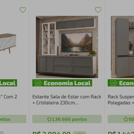
'' Com 2
Estante Sala de Estar com Rack
Rack Suspen
+ Cristaleira 230cm
Polegadas +
 Branco
Branco/Cinza/Branco Vik
Cinza Nice 
Madesa 01
ntos
136.666
pontos
50