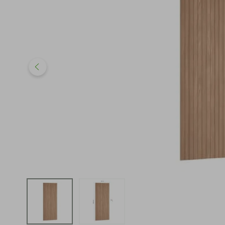
iphone
5
º