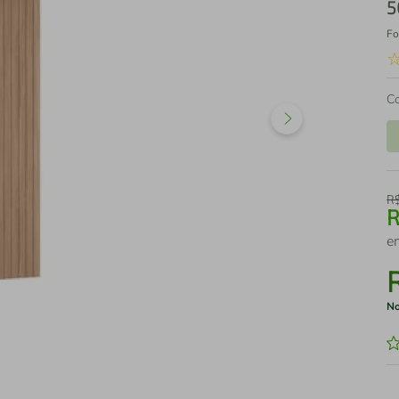
5
Fo
C
R
e
No