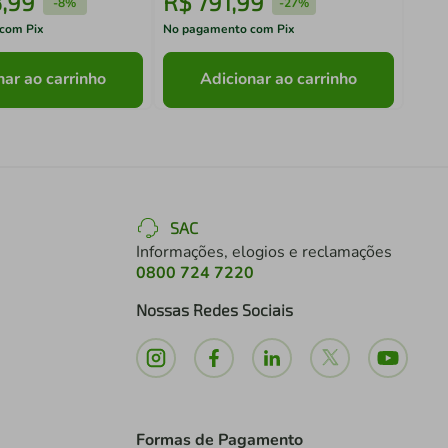
3
,
99
R$
791
,
99
R$
-
8%
-
27%
com Pix
No pagamento com Pix
No pa
nar ao carrinho
Adicionar ao carrinho
SAC
Informações, elogios e reclamações
0800 724 7220
Nossas Redes Sociais
Formas de Pagamento