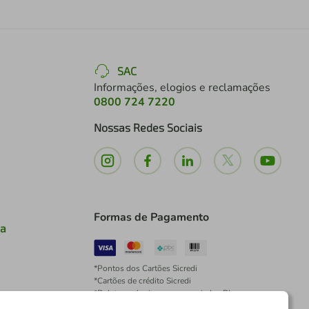
SAC
Informações, elogios e reclamações
0800 724 7220
Nossas Redes Sociais
Formas de Pagamento
ia
*Pontos dos Cartões Sicredi
*Cartões de crédito Sicredi
*Boleto exclusivo para associados PJ
*É vedada a cobrança de preço superior, valor ou