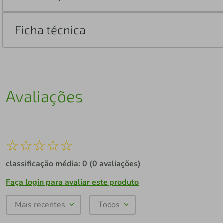
Ficha técnica
Avaliações
☆
☆
☆
☆
☆
classificação média: 0
(0 avaliações)
Faça login para avaliar este produto
Mais recentes
Todos