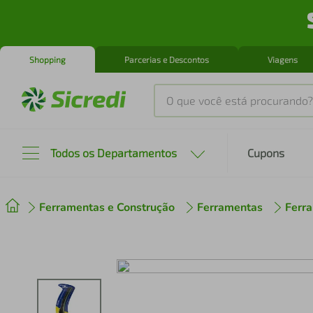
Shopping
Parcerias e Descontos
Viagens
O que você está procurando?
Produtos mais buscados
Todos os Departamentos
Cupons
tenis
1
º
Ferramentas e Construção
Ferramentas
Ferr
cafeteira
2
º
perfume
3
º
air fryer
4
º