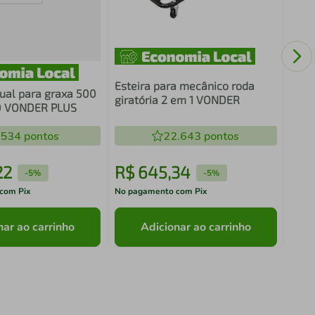
"Lim
Carb
Esteira para mecânico roda
al para graxa 500
giratória 2 em 1 VONDER
0 VONDER PLUS
.534
pontos
22.643
pontos
22
R$
645
,
34
R$
-
5%
-
5%
com Pix
No pagamento com Pix
No pa
nar ao carrinho
Adicionar ao carrinho