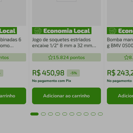
binadas 6
Jogo de soquetes estriados
Bomba manu
romo
encaixe 1/2" 8 mm a 32 mm
g BMV 050
VONDER
com 22 peças VONDER
ntos
15.824
pontos
8
R$
450
,
98
R$
243
,
%
-
5%
No pagamento com Pix
No pagamento 
arrinho
Adicionar ao carrinho
Adicio