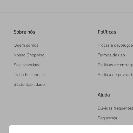
Sobre nós
Políticas
Quem somos
Trocas e devoluçõe
Nosso Shopping
Termos de uso
Seja associado
Políticas de entreg
Trabalhe conosco
Política de privaci
Sustentabilidade
Ajuda
Dúvidas frequente
Segurança