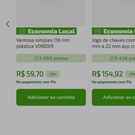
rrafa
u
Ventosa simples 118 mm
Jogo de chaves com
plástica VONDER
mm a 22 mm aço c
vanádio 10 peças 
2.095
pontos
5.436
po
R$
59
,
70
R$
154
,
92
-
5%
-
5
No pagamento com Pix
No pagamento com Pix
Adicionar ao carrinho
Adicionar ao c