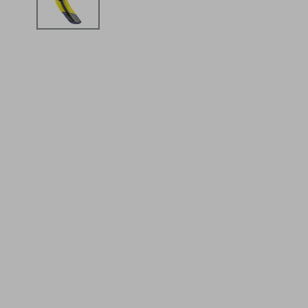
iphone
5
º