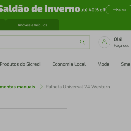
Saldão de inverno
até 40% off
Quero
Imóveis e Veículos
Olá!
Faça seu
Produtos do Sicredi
Economia Local
Moda
Sma
amentas manuais
Palheta Universal 24 Western