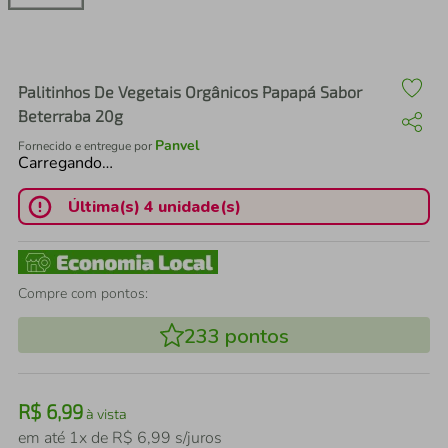
air fryer
4
º
iphone
5
º
Palitinhos De Vegetais Orgânicos Papapá Sabor
Beterraba 20g
Panvel
Fornecido e entregue por
Carregando…
Última(s) 4 unidade(s)
Compre com pontos:
233
pontos
R$
6
,
99
à vista
em até
1
x de
R$
6
,
99
s/juros