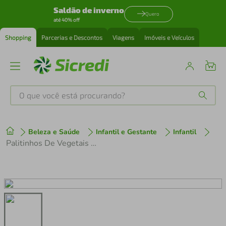
Saldão de inverno
Quero
até 40% off
Shopping
Parcerias e Descontos
Viagens
Imóveis e Veículos
O que você está procurando?
Produtos mais buscados
Beleza e Saúde
Infantil e Gestante
Infantil
tenis
1
º
Palitinhos De Vegetais Orgânicos Papapá Sabor Beterraba 20g
cafeteira
2
º
perfume
3
º