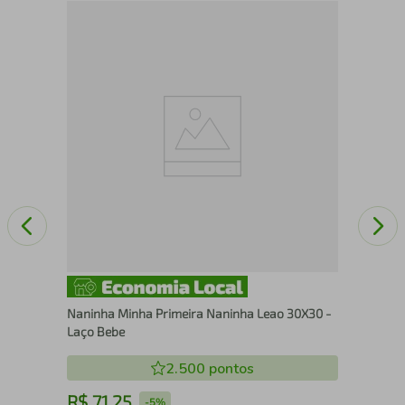
Mor
Naninha Minha Primeira Naninha Leao 30X30 -
Laço Bebe
2.500
pontos
R$
71
,
25
R
-
5%