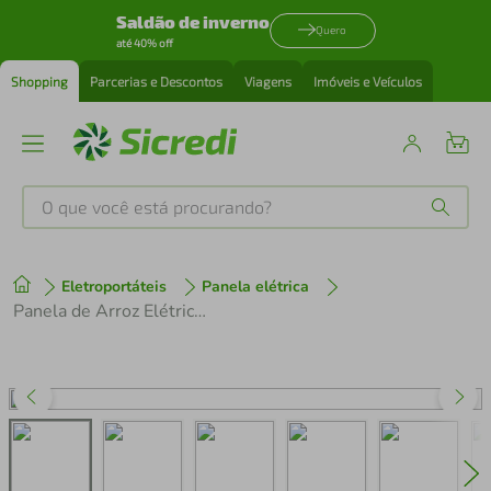
Saldão de inverno
Quero
até 40% off
Shopping
Parcerias e Descontos
Viagens
Imóveis e Veículos
O que você está procurando?
Produtos mais buscados
Eletroportáteis
Panela elétrica
tenis
1
º
Panela de Arroz Elétrica Electrolux ERC10 Efficient 2 em 1 com Visor Glass por Rita Lobo 7 Xícaras - Preto/Inox
cafeteira
2
º
perfume
3
º