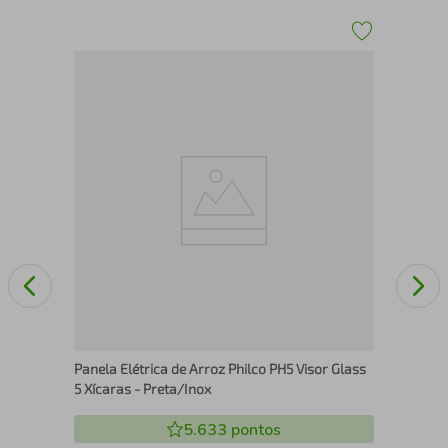
e
Pan
Panela Elétrica de Arroz Philco PH5 Visor Glass
5 Xícaras - Preta/Inox
5.633
pontos