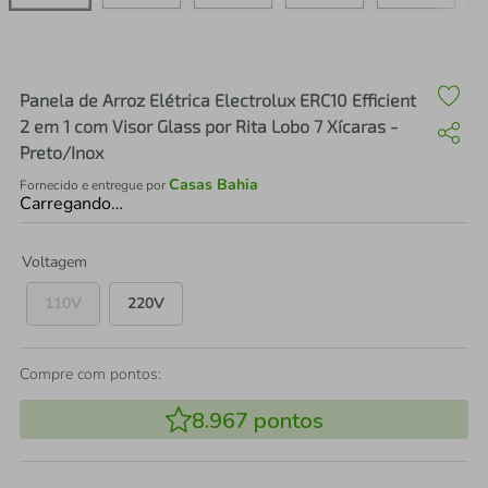
air fryer
4
º
iphone
5
º
Panela de Arroz Elétrica Electrolux ERC10 Efficient
2 em 1 com Visor Glass por Rita Lobo 7 Xícaras -
Preto/Inox
Casas Bahia
Fornecido e entregue por
Carregando…
Voltagem
110V
220V
Compre com pontos:
8.967
pontos