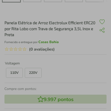
air fryer
4
º
iphone
5
º
Panela Elétrica de Arroz Electrolux Efficient ERC20
por Rita Lobo com Trava de Segurança 3,5L Inox e
Preta
Casas Bahia
Fornecido e entregue por
☆
☆
☆
☆
☆
(0 avaliações)
Voltagem
110V
220V
Compre com pontos:
9.997
pontos