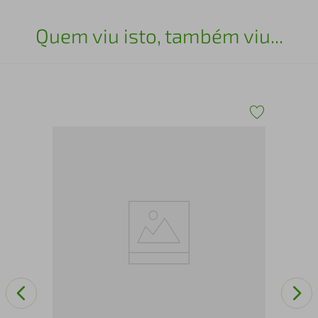
Quem viu isto, também viu...
Pan
PH