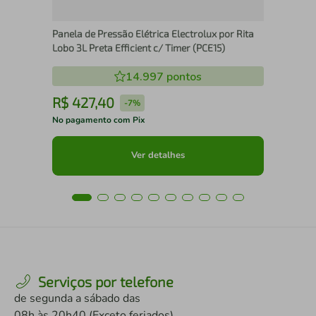
Panela de Pressão Elétrica Electrolux por Rita
Lobo 3L Preta Efficient c/ Timer (PCE15)
14.997
pontos
R$
427
,
40
R
-
7%
No pagamento com Pix
No 
Ver detalhes
Serviços por telefone
de segunda a sábado das
08h às 20h40 (Exceto feriados)