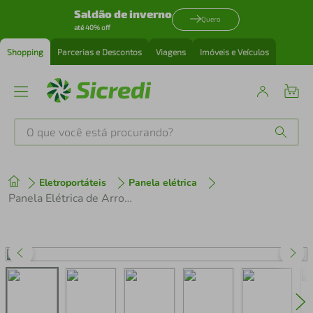
Saldão de inverno
Quero
até 40% off
Shopping
Parcerias e Descontos
Viagens
Imóveis e Veículos
O que você está procurando?
Produtos mais buscados
Eletroportáteis
Panela elétrica
tenis
1
º
Panela Elétrica de Arroz Electrolux Efficient ERC20 por Rita Lobo com Trava de Segurança 3,5L Inox e Preta
cafeteira
2
º
perfume
3
º