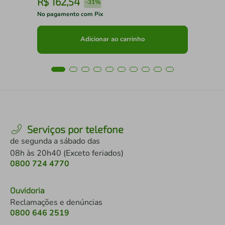
R$
162
,
54
R
-
31%
No pagamento com Pix
No 
Adicionar ao carrinho
Serviços por telefone
de segunda a sábado das
08h às 20h40 (Exceto feriados)
0800 724 4770
Ouvidoria
Reclamações e denúncias
0800 646 2519