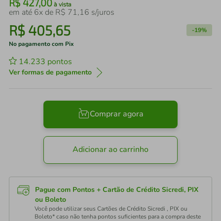
R$
427
,
00
à vista
em até
6
x de
R$
71
,
16
s/juros
R$
405
,
65
-
19%
No pagamento com Pix
14.233
pontos
Ver formas de pagamento
Comprar agora
Adicionar ao carrinho
Pague com Pontos + Cartão de Crédito Sicredi, PIX
ou Boleto
Você pode utilizar seus Cartões de Crédito Sicredi , PIX ou
Boleto* caso não tenha pontos suficientes para a compra deste