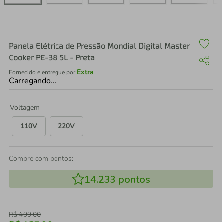
air fryer
4
º
iphone
5
º
Panela Elétrica de Pressão Mondial Digital Master
Cooker PE-38 5L - Preta
Extra
Fornecido e entregue por
Carregando…
Voltagem
110V
220V
Compre com pontos:
14.233
pontos
R$
499
,
00