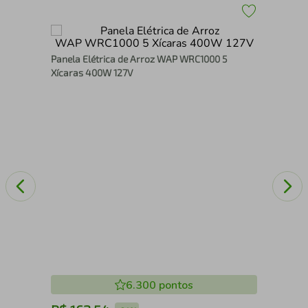
e
Pan
Panela Elétrica de Arroz WAP WRC1000 5
Red
Xícaras 400W 127V
6.300
pontos