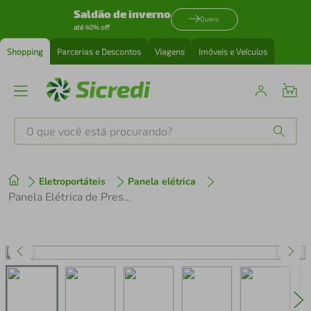
Saldão de inverno
Quero
até 40% off
Shopping
Parcerias e Descontos
Viagens
Imóveis e Veículos
O que você está procurando?
Produtos mais buscados
Eletroportáteis
Panela elétrica
tenis
1
º
Panela Elétrica de Pressão Mondial Digital Master Cooker PE-38 5L - Preta
cafeteira
2
º
perfume
3
º