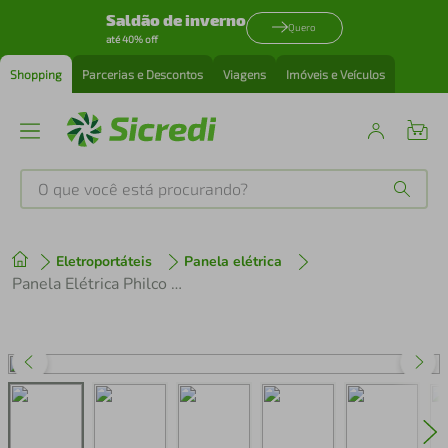
Saldão de inverno
Quero
até 40% off
Shopping
Parcerias e Descontos
Viagens
Imóveis e Veículos
O que você está procurando?
Produtos mais buscados
Eletroportáteis
Panela elétrica
tenis
1
º
Panela Elétrica Philco Redstone 4L PPE04
cafeteira
2
º
perfume
3
º