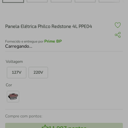
air fryer
4
º
iphone
5
º
Panela Elétrica Philco Redstone 4L PPE04
Prime BP
Fornecido e entregue por
Carregando…
Voltagem
127V
220V
Cor
Compre com pontos: