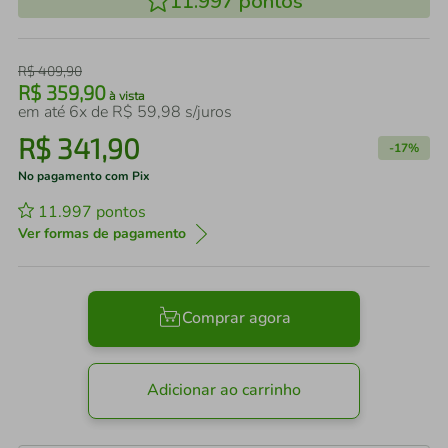
11.997
pontos
R$
409
,
90
R$
359
,
90
à vista
em até
6
x de
R$
59
,
98
s/juros
R$
341
,
90
-
17%
No pagamento com Pix
11.997
pontos
Ver formas de pagamento
Comprar agora
Adicionar ao carrinho