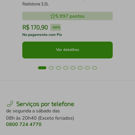
Redstone 3,5L
5.997
pontos
R$
170
,
90
R
-
50%
No pagamento com Pix
No 
Ver detalhes
Serviços por telefone
de segunda a sábado das
08h às 20h40 (Exceto feriados)
0800 724 4770