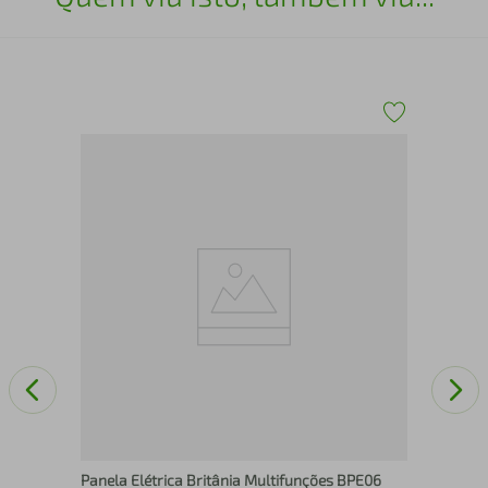
e
Pan
65
Panela Elétrica Britânia Multifunções BPE06