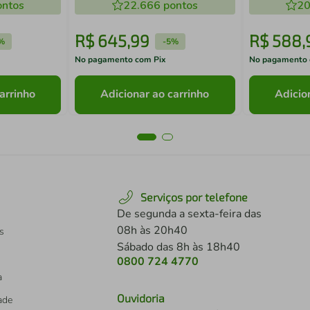
ntos
22.666
pontos
20
R$
645
,
99
R$
588
,
%
-
5%
No pagamento com Pix
No pagamento 
arrinho
Adicionar ao carrinho
Adicio
Serviços por telefone
De segunda a sexta-feira das
08h às 20h40
s
Sábado das 8h às 18h40
0800 724 4770
a
Ouvidoria
dade