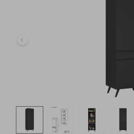
iphone
5
º