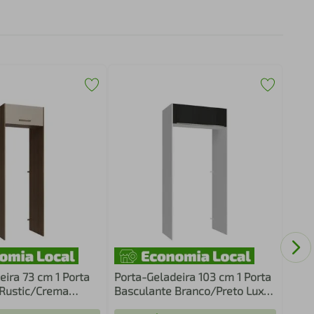
Port
Basc
Mad
eira 73 cm 1 Porta
Porta-Geladeira 103 cm 1 Porta
 Rustic/Crema
Basculante Branco/Preto Lux
sa
Madesa