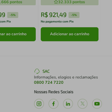
.666
pontos
32.333
pontos
99
R$
921
,
49
R$
-
5%
-
5%
com Pix
No pagamento com Pix
No pa
nar ao carrinho
Adicionar ao carrinho
SAC
Informações, elogios e reclamações
0800 724 7220
Nossas Redes Sociais