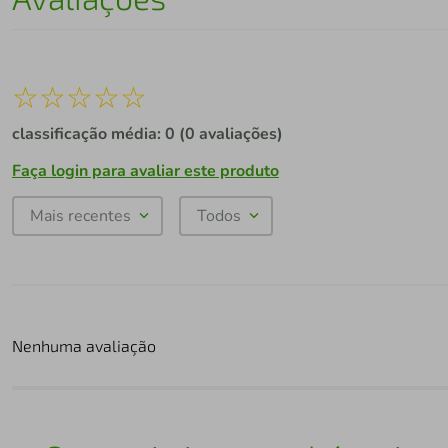
☆
☆
☆
☆
☆
classificação média: 0
(0 avaliações)
Faça login para avaliar este produto
Mais recentes
Todos
Nenhuma avaliação