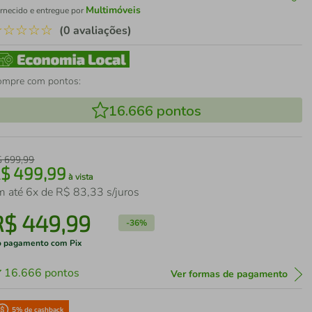
Multimóveis
rnecido e entregue por
☆
☆
☆
☆
☆
(0 avaliações)
ompre com pontos:
16.666
pontos
$
699
,
99
R$
499
,
99
à vista
m até
6
x de
R$
83
,
33
s/juros
R$
449
,
99
-
36%
 pagamento com Pix
16.666
pontos
Ver formas de pagamento
5
% de cashback