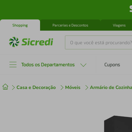
Shopping
Parcerias e Descontos
Viagens
O que você está procurando?
Produtos mais buscados
Todos os Departamentos
Cupons
tenis
1
º
Casa e Decoração
Móveis
Armário de Cozinh
cafeteira
2
º
perfume
3
º
air fryer
4
º