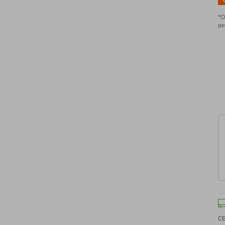
*O
pe
C