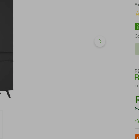
Fo
C
R
e
No