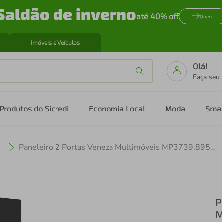
Saldão de inverno
até 40% off
Quero
Imóveis e Veículos
Olá!
Faça seu
Produtos do Sicredi
Economia Local
Moda
Sma
a
Paneleiro 2 Portas Veneza Multimóveis MP3739.895 Preto
P
M