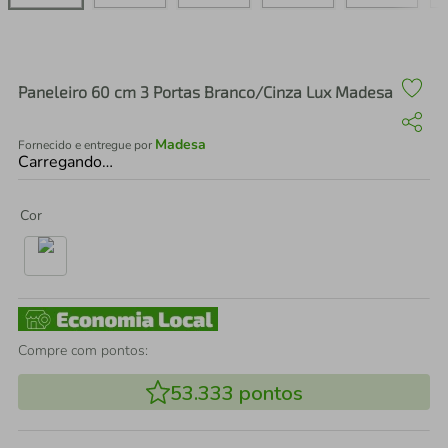
air fryer
4
º
iphone
5
º
Paneleiro 60 cm 3 Portas Branco/Cinza Lux Madesa
Madesa
Fornecido e entregue por
Carregando…
Cor
Compre com pontos:
53.333
pontos