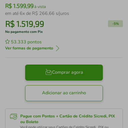
R$
1
.
599
,
99
à vista
em até
6
x de
R$
266
,
66
s/juros
R$
1
.
519
,
99
-
5%
No pagamento com Pix
53.333
pontos
Ver formas de pagamento
Comprar agora
Adicionar ao carrinho
Pague com Pontos + Cartão de Crédito Sicredi, PIX
ou Boleto
Você pode utilizar seus Cartões de Crédito Sicredi , PIX ou