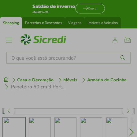
Saldão de inverno
Quero
até 40% off
Shopping
Parcerias e Descontos
Viagens
Imóveis e Veículos
O que você está procurando?
Produtos mais buscados
Casa e Decoração
Móveis
Armário de Cozinha
tenis
1
º
Paneleiro 60 cm 3 Portas Branco/Cinza Lux Madesa
cafeteira
2
º
perfume
3
º