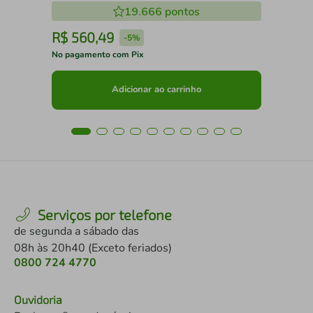
19.666
pontos
R$
560
,
49
R
-
5%
No pagamento com Pix
No 
Adicionar ao carrinho
Serviços por telefone
de segunda a sábado das
08h às 20h40 (Exceto feriados)
0800 724 4770
Ouvidoria