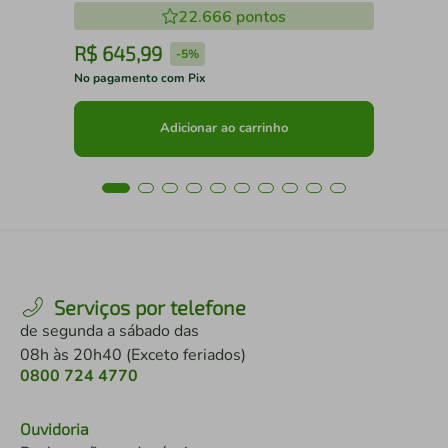
22.666
pontos
R$
645
,
99
R
-
5%
No pagamento com Pix
No 
Adicionar ao carrinho
Serviços por telefone
de segunda a sábado das
08h às 20h40 (Exceto feriados)
0800 724 4770
Ouvidoria