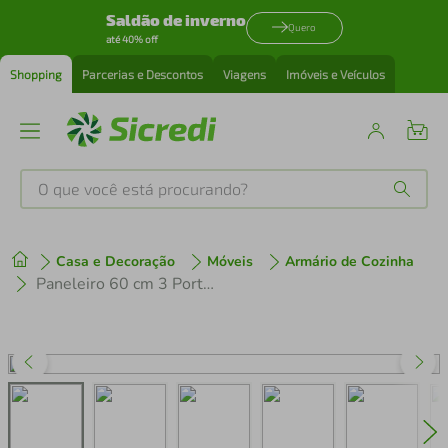
Saldão de inverno
Quero
até 40% off
Shopping
Parcerias e Descontos
Viagens
Imóveis e Veículos
O que você está procurando?
Produtos mais buscados
Casa e Decoração
Móveis
Armário de Cozinha
tenis
1
º
Paneleiro 60 cm 3 Portas Rustic/Preto Lux Madesa
cafeteira
2
º
perfume
3
º