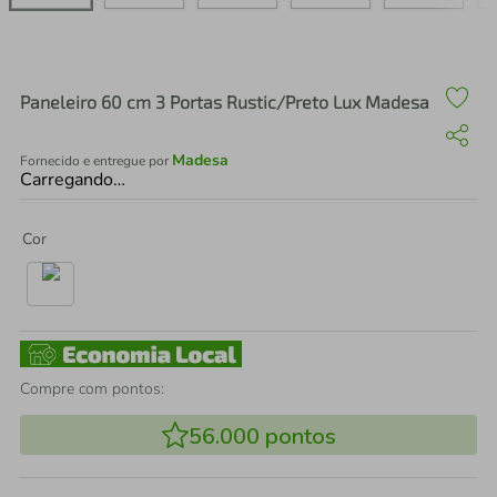
air fryer
4
º
iphone
5
º
Paneleiro 60 cm 3 Portas Rustic/Preto Lux Madesa
Madesa
Fornecido e entregue por
Carregando…
Cor
Compre com pontos:
56.000
pontos