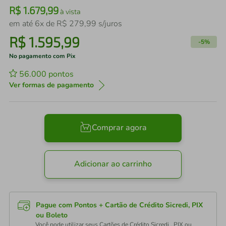
R$
1
.
679
,
99
à vista
em até
6
x de
R$
279
,
99
s/juros
R$
1
.
595
,
99
-
5%
No pagamento com Pix
56.000
pontos
Ver formas de pagamento
Comprar agora
Adicionar ao carrinho
Pague com Pontos + Cartão de Crédito Sicredi, PIX
ou Boleto
Você pode utilizar seus Cartões de Crédito Sicredi , PIX ou