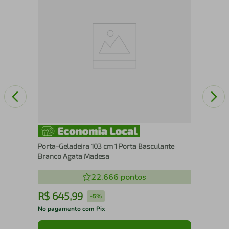
Bra
Porta-Geladeira 103 cm 1 Porta Basculante
Branco Agata Madesa
22.666
pontos
R$
645
,
99
R
-
5%
No pagamento com Pix
No 