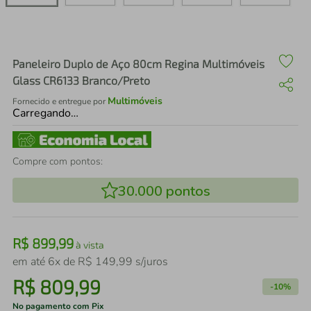
air fryer
4
º
iphone
5
º
Paneleiro Duplo de Aço 80cm Regina Multimóveis
Glass CR6133 Branco/Preto
Multimóveis
Fornecido e entregue por
Carregando…
Compre com pontos:
30.000
pontos
R$
899
,
99
à vista
em até
6
x de
R$
149
,
99
s/juros
R$
809
,
99
-
10%
No pagamento com Pix