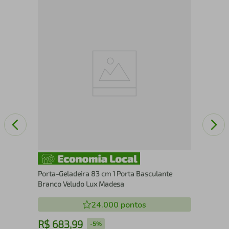
Por
Bra
Porta-Geladeira 83 cm 1 Porta Basculante
Branco Veludo Lux Madesa
24.000
pontos
R$
683
,
99
R
-
5%