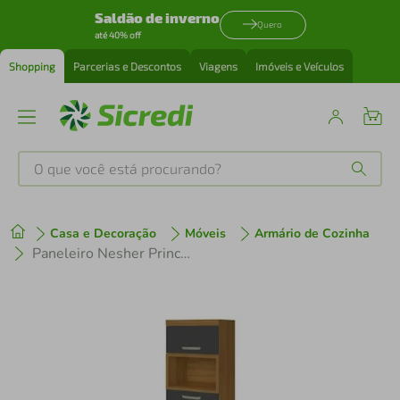
Saldão de inverno
Quero
até 40% off
Shopping
Parcerias e Descontos
Viagens
Imóveis e Veículos
O que você está procurando?
Produtos mais buscados
Casa e Decoração
Móveis
Armário de Cozinha
tenis
1
º
Paneleiro Nesher Princesa 2 Portas, 3 Gavetas e Prateleiras 64cm
cafeteira
2
º
perfume
3
º