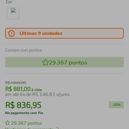
Cor
Últimas 9 unidades
Compre com pontos:
29.367
pontos
R$
1
.
049
,
00
R$
881
,
00
à vista
em até
6
x de
R$
146
,
83
s/juros
R$
836
,
95
-
20%
No pagamento com Pix
29.367
pontos