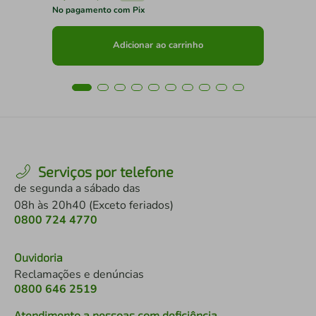
No pagamento com Pix
No 
Adicionar ao carrinho
Serviços por telefone
de segunda a sábado das
08h às 20h40 (Exceto feriados)
0800 724 4770
Ouvidoria
Reclamações e denúncias
0800 646 2519
Atendimento a pessoas com deficiência