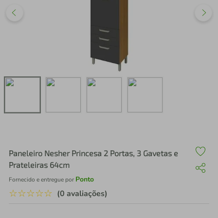
air fryer
4
º
iphone
5
º
Paneleiro Nesher Princesa 2 Portas, 3 Gavetas e
Prateleiras 64cm
Ponto
Fornecido e entregue por
☆
☆
☆
☆
☆
(0 avaliações)