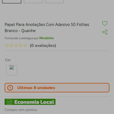
air fryer
4
º
iphone
5
º
Papel Para Anotações Com Adesivo 50 Folhas
Branco - Quanhe
Nivalmix
Fornecido e entregue por
☆
☆
☆
☆
☆
(0 avaliações)
Cor
Últimas 8 unidades
Compre com pontos: