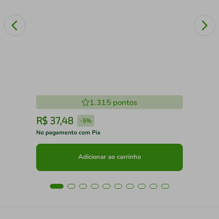
1.315
pontos
R$
37
,
48
R
-
5%
No pagamento com Pix
No 
Adicionar ao carrinho