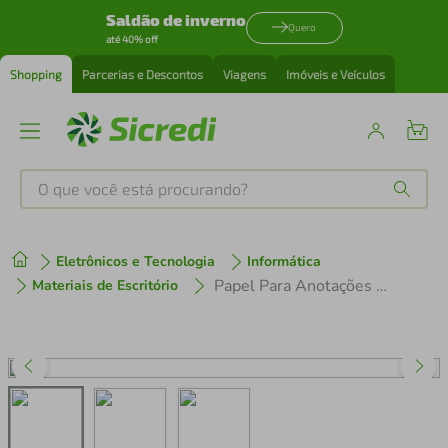
Saldão de inverno
Quero
até 40% off
Shopping
Parcerias e Descontos
Viagens
Imóveis e Veículos
O que você está procurando?
Produtos mais buscados
Eletrônicos e Tecnologia
Informática
tenis
1
º
Papel Para Anotações Com Adesivo 50 Folhas Branco - Quanhe
Materiais de Escritório
cafeteira
2
º
perfume
3
º