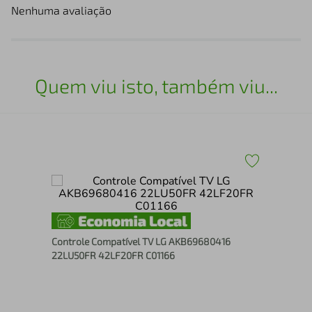
Nenhuma avaliação
Quem viu isto, também viu...
Con
008
Controle Compatível TV LG AKB69680416
22LU50FR 42LF20FR C01166