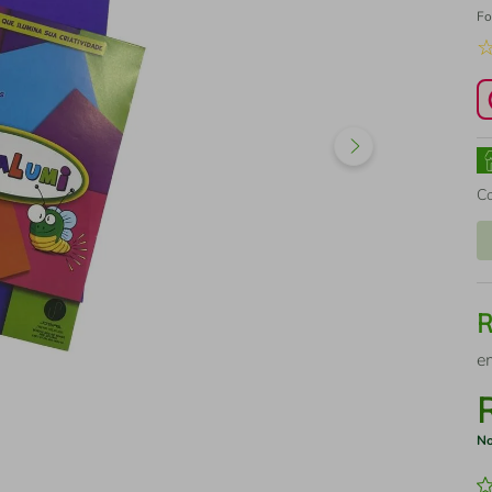
Fo
C
e
No