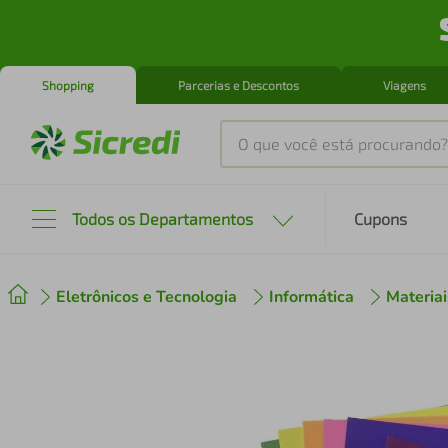
Shopping
Parcerias e Descontos
Viagens
O que você está procurando?
Produtos mais buscados
Todos os Departamentos
Cupons
tenis
1
º
Eletrônicos e Tecnologia
Informática
Materiai
cafeteira
2
º
perfume
3
º
air fryer
4
º