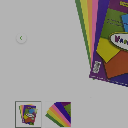
iphone
5
º