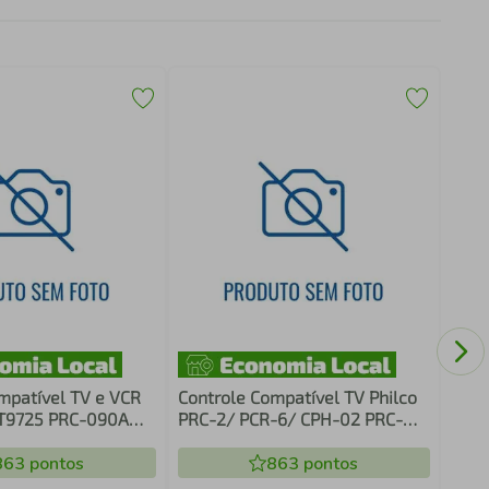
Cont
Anub
Pre
mpatível TV e VCR
Controle Compatível TV Philco
T9725 PRC-090A
PRC-2/ PCR-6/ CPH-02 PRC-
055A Premium
863
pontos
863
pontos