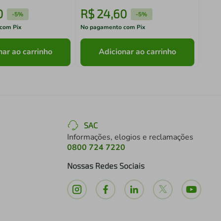
0
R$
24
,
60
R$
-
5%
-
5%
com Pix
No pagamento com Pix
No pa
nar ao carrinho
Adicionar ao carrinho
SAC
Informações, elogios e reclamações
0800 724 7220
Nossas Redes Sociais