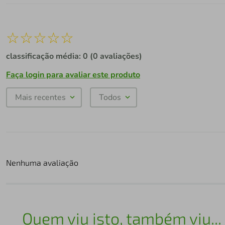
☆
☆
☆
☆
☆
classificação média: 0
(0 avaliações)
Faça login para avaliar este produto
Mais recentes
Todos
Nenhuma avaliação
Quem viu isto, também viu...