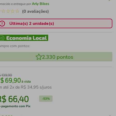
Arly Bikes
rnecido e entregue por
☆
☆
☆
☆
☆
(0 avaliações)
Última(s) 2 unidade(s)
ompre com pontos:
2.330
pontos
$
139
,
90
R$
69
,
90
à vista
m até
2
x de
R$
34
,
95
s/juros
R$
66
,
40
-
53%
 pagamento com Pix