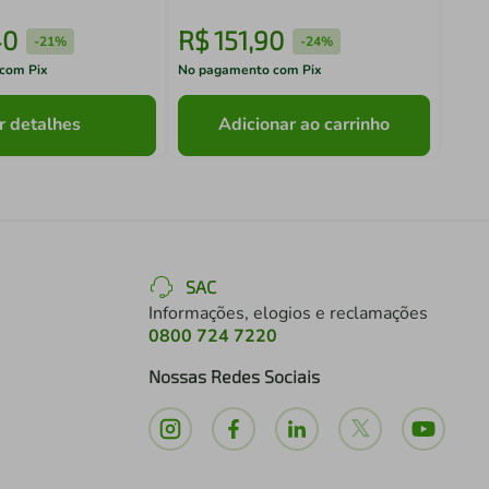
40
R$
151
,
90
R$
-
21%
-
24%
com Pix
No pagamento com Pix
No pa
r detalhes
Adicionar ao carrinho
SAC
Informações, elogios e reclamações
0800 724 7220
Nossas Redes Sociais