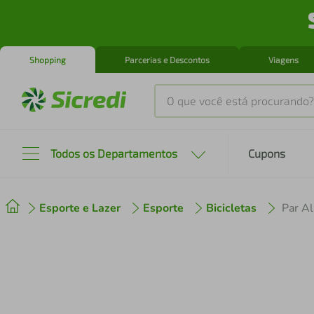
Shopping
Parcerias e Descontos
Viagens
O que você está procurando?
Produtos mais buscados
Todos os Departamentos
Cupons
tenis
1
º
Esporte e Lazer
Esporte
Bicicletas
cafeteira
2
º
perfume
3
º
air fryer
4
º