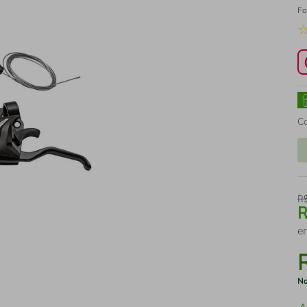
Fo
C
R
e
No