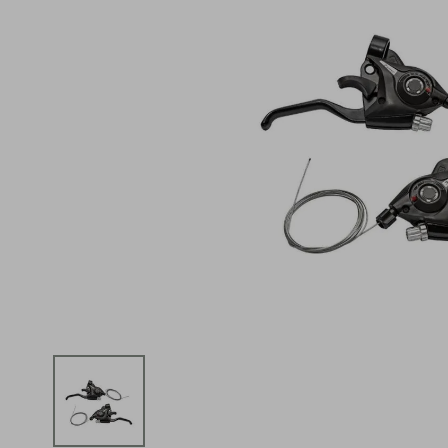
iphone
5
º