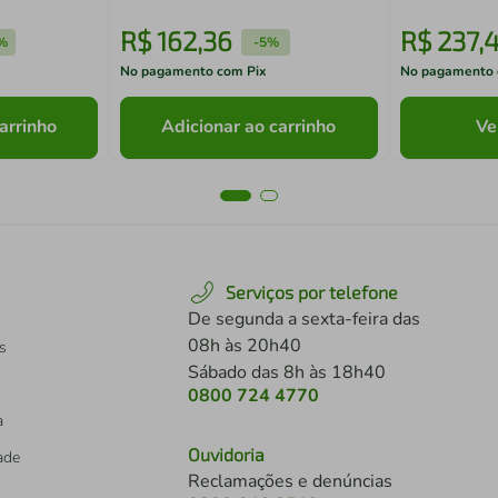
R$
162
,
36
R$
237
,
%
-
5%
No pagamento com Pix
No pagamento 
arrinho
Adicionar ao carrinho
Ve
Serviços por telefone
De segunda a sexta-feira das
08h às 20h40
s
Sábado das 8h às 18h40
0800 724 4770
a
Ouvidoria
dade
Reclamações e denúncias