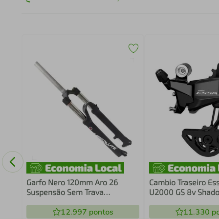
9
Garfo Nero 120mm Aro 26
Cambio Traseiro Es
Suspensão Sem Trava
U2000 GS 8v Shad
Amortecedor Preto Ahead
11/45T
12.997
pontos
11.330
po