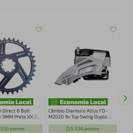
Para
para
RST 
/ Pr
Direct 8 Bolt
Câmbio Dianteiro Altus FD-
t 3MM Preta XX /
M2020 9v Top Swing Duplo
34.9mm
.330
pontos
5.330
pontos