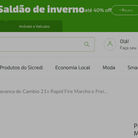
Saldão de inverno
até 40% off
Quero
Imóveis e Veículos
Olá!
Faça seu
Produtos do Sicredi
Economia Local
Moda
Sma
Par Alavanca de Cambio 21v Rapid Fire Marcha e Freio Alumínio com Cabos
P
M