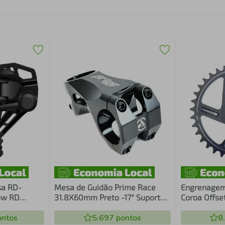
sa RD-
Mesa de Guidão Prime Race
Engrenagem 
ow RD
31.8X60mm Preto -17° Suporte
Coroa Offse
Alumínio Usinado CNC
X0
ntos
5.697
pontos
8