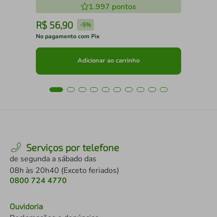
1.997
pontos
R$
56
,
90
R
-
5%
No pagamento com Pix
No 
Adicionar ao carrinho
Serviços por telefone
de segunda a sábado das
08h às 20h40 (Exceto feriados)
0800 724 4770
Ouvidoria