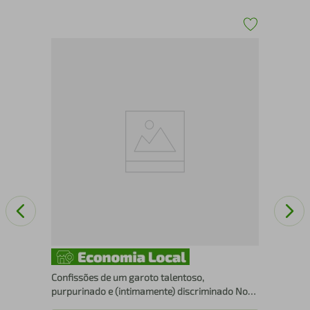
Min
faz
Confissões de um garoto talentoso,
purpurinado e (intimamente) discriminado Nova
edição