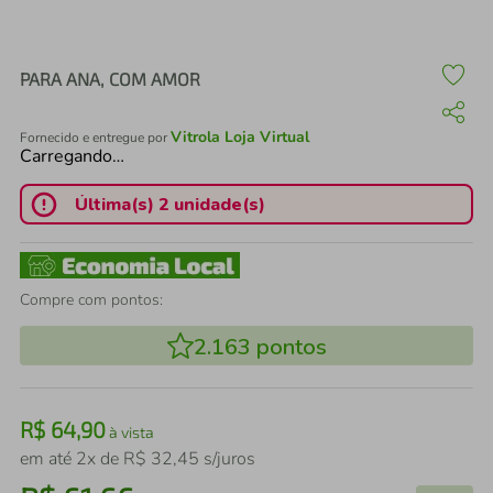
air fryer
4
º
iphone
5
º
PARA ANA, COM AMOR
Vitrola Loja Virtual
Fornecido e entregue por
Carregando…
Última(s) 2 unidade(s)
Compre com pontos:
2.163
pontos
R$
64
,
90
à vista
em até
2
x de
R$
32
,
45
s/juros