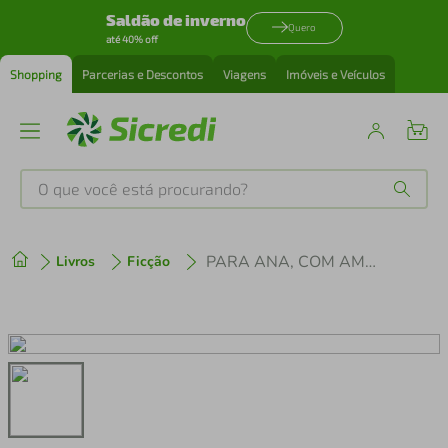
Saldão de inverno
Quero
até 40% off
Shopping
Parcerias e Descontos
Viagens
Imóveis e Veículos
O que você está procurando?
Produtos mais buscados
PARA ANA, COM AMOR
Livros
Ficção
tenis
1
º
cafeteira
2
º
perfume
3
º