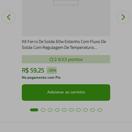
Kit Ferro De Solda 60w Estanho Com Fluxo De
Solda Com Regulagem De Temperatura
Profissional Several - 220V
2.633
pontos
R$
59
,
25
R
-
25%
No pagamento com Pix
No 
Adicionar ao carrinho