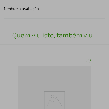
Nenhuma avaliação
Quem viu isto, também viu...
Pul
Bic