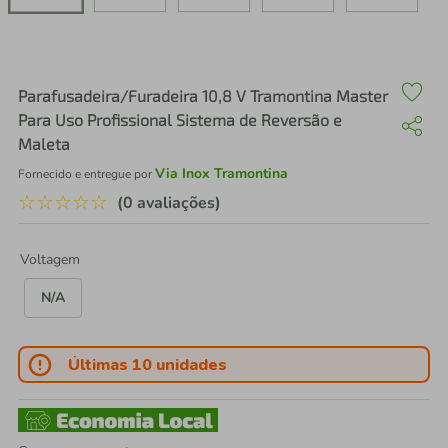
air fryer
4
º
iphone
5
º
Parafusadeira/Furadeira 10,8 V Tramontina Master
Para Uso Profissional Sistema de Reversão e
Maleta
Via Inox Tramontina
Fornecido e entregue por
☆
☆
☆
☆
☆
(0 avaliações)
Voltagem
N/A
Últimas 10 unidades