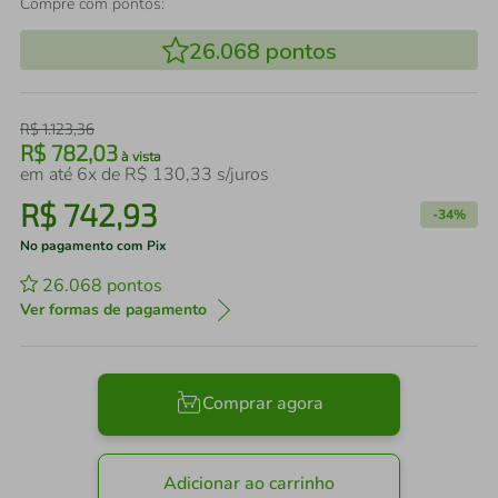
Compre com pontos:
26.068
pontos
R$
1
.
123
,
36
R$
782
,
03
à vista
em até
6
x de
R$
130
,
33
s/juros
R$
742
,
93
-
34%
No pagamento com Pix
26.068
pontos
Ver formas de pagamento
Comprar agora
Adicionar ao carrinho