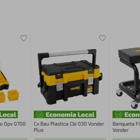
co Opv 0700
Cx Bau Plastica Cbi 030 Vonder
Banqueta F
Plus
Vonder