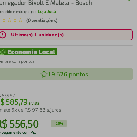
arregador Bivolt E Maleta - Bosch
Loja Justi
rnecido e entregue por
☆
☆
☆
☆
☆
(0 avaliações)
Última(s) 1 unidade(s)
ompre com pontos:
19.526
pontos
$
665
,
82
R$
585
,
79
à vista
m até
6
x de
R$
97
,
63
s/juros
R$
556
,
50
-
16%
 pagamento com Pix