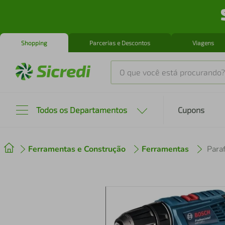
Shopping
Parcerias e Descontos
Viagens
O que você está procurando?
Produtos mais buscados
Todos os Departamentos
Cupons
tenis
1
º
Ferramentas e Construção
Ferramentas
cafeteira
2
º
perfume
3
º
air fryer
4
º