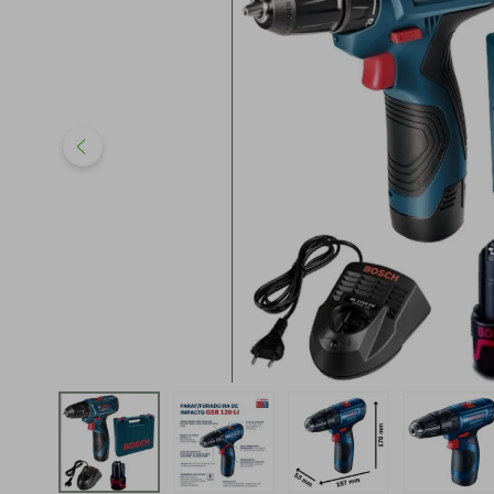
iphone
5
º