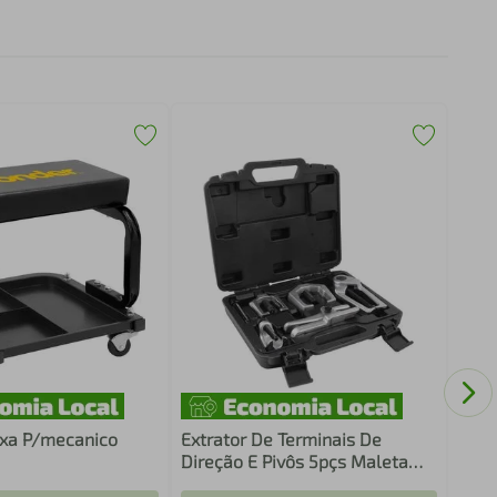
Caix
Ferr
com 
ixa P/mecanico
Extrator De Terminais De
Direção E Pivôs 5pçs Maleta
Vonder Conjunto De Extratores