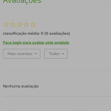
☆
☆
☆
☆
☆
classificação média: 0
(0 avaliações)
Faça login para avaliar este produto
Mais recentes
Todos
Nenhuma avaliação