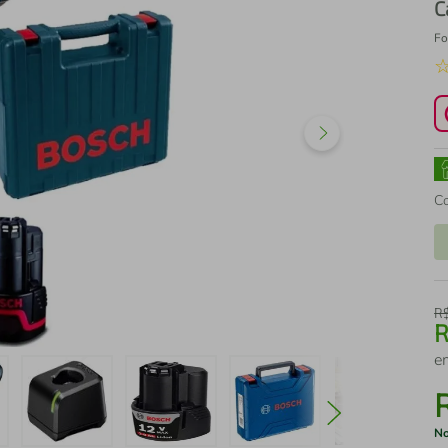
C
Fo
C
R
e
No