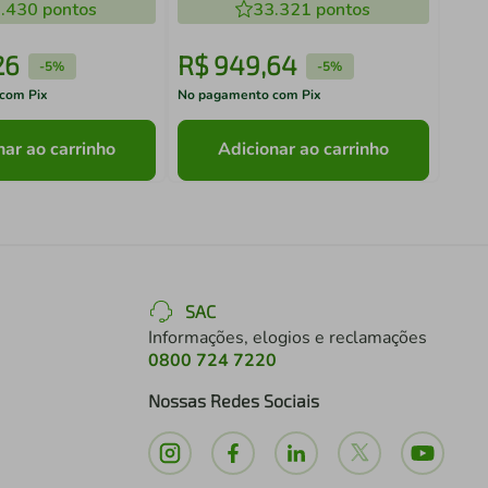
.430
pontos
33.321
pontos
26
R$
949
,
64
R$
-
5%
-
5%
com Pix
No pagamento com Pix
No pa
nar ao carrinho
Adicionar ao carrinho
SAC
Informações, elogios e reclamações
0800 724 7220
Nossas Redes Sociais