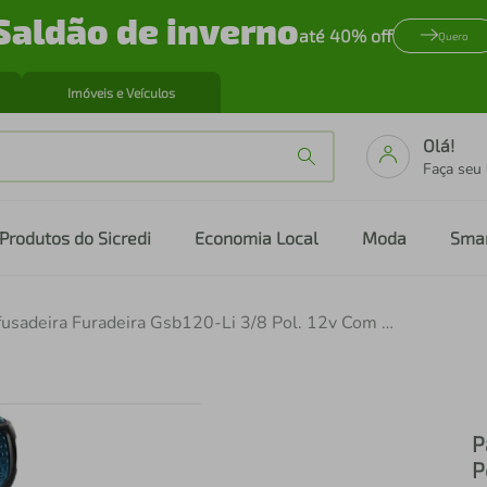
Saldão de inverno
até 40% off
Quero
Imóveis e Veículos
Olá!
Faça seu
Produtos do Sicredi
Economia Local
Moda
Sma
Parafusadeira Furadeira Gsb120-Li 3/8 Pol. 12v Com 2 Baterias 2.0ah Lí-Íon Carregador Bivolt E Maleta - Bosch
P
P