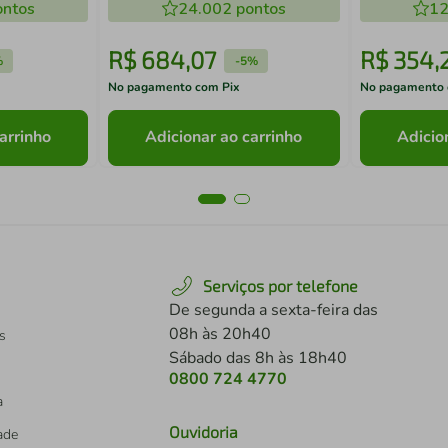
ntos
24.002
pontos
12
R$
684
,
07
R$
354
,
%
-
5%
No pagamento com Pix
No pagamento 
arrinho
Adicionar ao carrinho
Adicio
Serviços por telefone
De segunda a sexta-feira das
08h às 20h40
s
Sábado das 8h às 18h40
0800 724 4770
a
Ouvidoria
dade