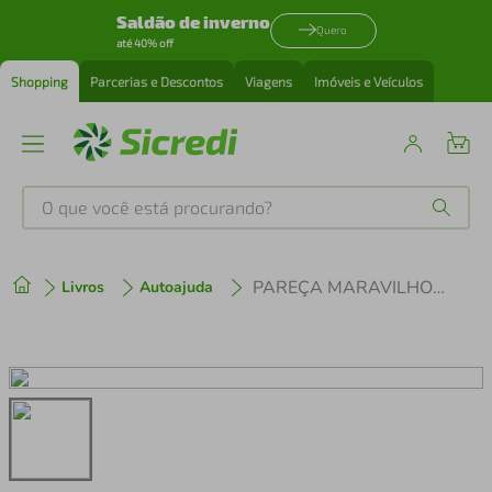
Saldão de inverno
Quero
até 40% off
Shopping
Parcerias e Descontos
Viagens
Imóveis e Veículos
O que você está procurando?
Produtos mais buscados
PAREÇA MARAVILHOSA SINTA-SE MARAVILHOSA
Livros
Autoajuda
tenis
1
º
cafeteira
2
º
perfume
3
º