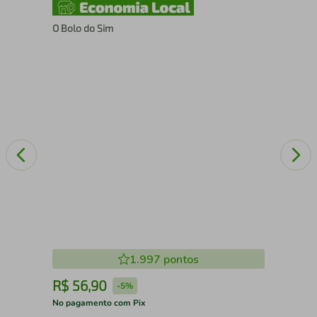
O Bolo do Sim
A c
1.997
pontos
R$
56
,
90
R
-
5%
No pagamento com Pix
No 