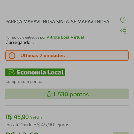
air fryer
4
º
iphone
5
º
PAREÇA MARAVILHOSA SINTA-SE MARAVILHOSA
Vitrola Loja Virtual
Fornecido e entregue por
Carregando…
Últimas 7 unidades
Compre com pontos:
1.530
pontos
R$
45
,
90
à vista
em até
1
x de
R$
45
,
90
s/juros