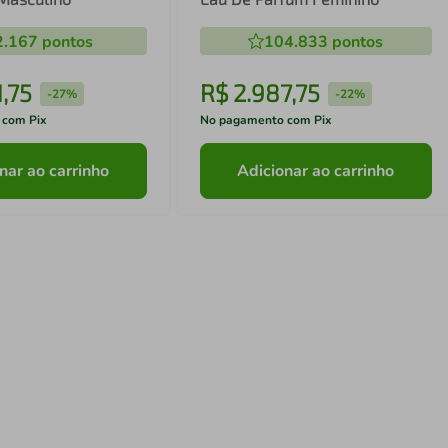
2.167
pontos
104.833
pontos
1
,
75
R$
2
.
987
,
75
-
27%
-
22%
 com Pix
No pagamento com Pix
nar ao carrinho
Adicionar ao carrinho