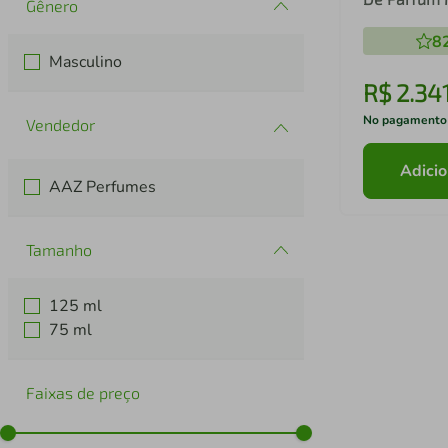
Gênero
8
Masculino
R$
2
.
34
No pagamento
Adicio
AAZ Perfumes
Tamanho
125 ml
75 ml
Faixas de preço