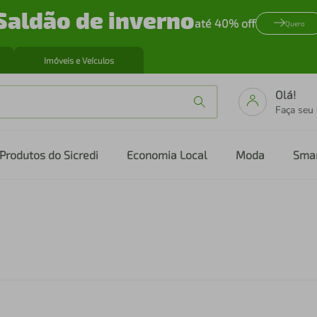
Saldão de inverno
até 40% off
Quero
Imóveis e Veículos
Olá!
Faça seu
Produtos do Sicredi
Economia Local
Moda
Sma