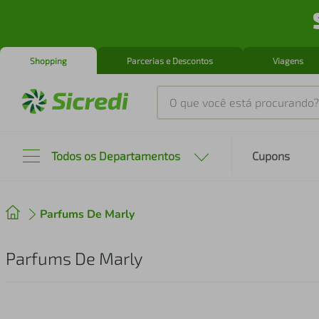
Shopping
Parcerias e Descontos
Viagens
O que você está procurando?
Produtos mais buscados
Todos os Departamentos
Cupons
tenis
1
º
Parfums De Marly
cafeteira
2
º
perfume
3
º
Parfums De Marly
air fryer
4
º