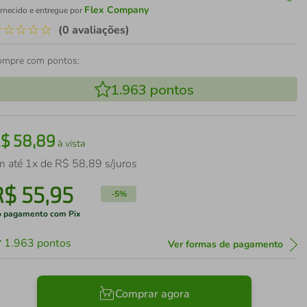
Flex Company
rnecido e entregue por
☆
☆
☆
☆
☆
(0 avaliações)
ompre com pontos:
1.963
pontos
R$
58
,
89
à vista
m até
1
x de
R$
58
,
89
s/juros
R$
55
,
95
-
5%
 pagamento com Pix
1.963
pontos
Ver formas de pagamento
Comprar agora