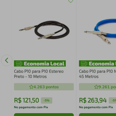
akon
Cabo P10 para P10 Estereo
Cabo P10 para P10 
Preto - 10 Metros
45 Metros
4.263
pontos
9.261
po
R$
121
,
50
R$
263
,
94
-
5%
-
5
No pagamento com Pix
No pagamento com Pix