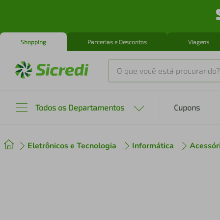
Shopping
Parcerias e Descontos
Viagens
O que você está procurando?
Produtos mais buscados
Todos os Departamentos
Cupons
tenis
1
º
Eletrônicos e Tecnologia
Informática
Acessóri
cafeteira
2
º
perfume
3
º
air fryer
4
º