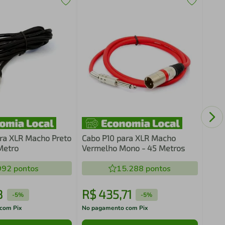
Cabo
Este
ra XLR Macho Preto
Cabo P10 para XLR Macho
Metro
Vermelho Mono - 45 Metros
992
pontos
15.288
pontos
8
R$
435
,
71
R$
-
5%
-
5%
com Pix
No pagamento com Pix
No pa