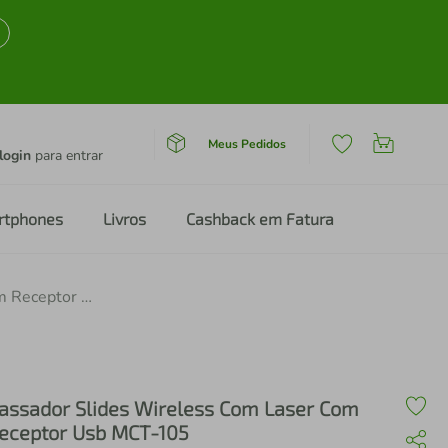
Meus Pedidos
login
para entrar
rtphones
Livros
Cashback em Fatura
Passador Slides Wireless Com Laser Com Receptor Usb MCT-105
assador Slides Wireless Com Laser Com
eceptor Usb MCT-105