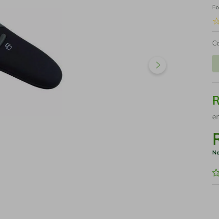
Fo
C
e
No