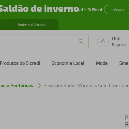
Saldão de inverno
até 40% off
Quero
Imóveis e Veículos
Olá!
Faça seu
Produtos do Sicredi
Economia Local
Moda
Sma
os e Periféricos
P
R