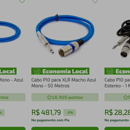
Mono - Azul
Cabo P10 para XLR Macho Azul
Cabo P10 pa
Mono - 50 Metros
Estereo - 1 
ntos
16.905
pontos
R$
481
,
79
R$
28
,
2
%
-
5%
No pagamento com Pix
No pagamento 