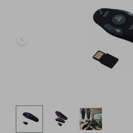
iphone
5
º