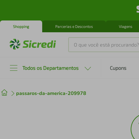
Shopping
Parcerias e Descontos
Viagens
O que você está procurando?
Produtos mais buscados
Todos os Departamentos
Cupons
tenis
1
º
passaros-da-america-209978
cafeteira
2
º
perfume
3
º
air fryer
4
º