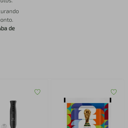
utos.
curando
onto.
Aba de