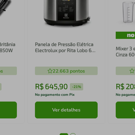
Britânia
Panela de Pressão Elétrica
Mixer 3 
1 850W
Electrolux por Rita Lobo 6L
Cinza 6
Preta Experience Digital
Inox e T
(PCC20)
(EIB20)
os
22.663
pontos
R$
645
,
90
R$
20
-
21%
No pagamento com Pix
No pagame
Ver detalhes