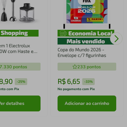
em 1 Electrolux
Copa do Mundo 2026 -
00W com Haste em
Envelope c/7 figurinhas
ecnologia TruFlow
7.330
pontos
233
pontos
8
,
90
R$
6
,
65
-
25%
-
33%
nto com Pix
No pagamento com Pix
Ver detalhes
Adicionar ao carrinho