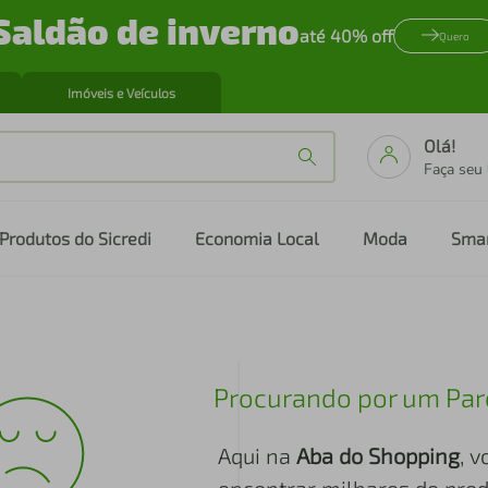
Saldão de inverno
até 40% off
Quero
Imóveis e Veículos
Olá!
Faça seu
Produtos do Sicredi
Economia Local
Moda
Sma
Procurando por um Par
Aqui na
Aba do Shopping
, 