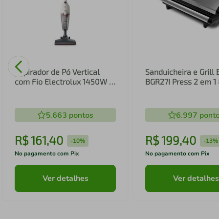
Aspirador de Pó Vertical
Sanduicheira e Grill 
com Fio Electrolux 1450W 2
BGR27I Press 2 em 
em 1 Filtro HEPA Branco
(STK14B)
5.663
pontos
6.997
pont
R$
161
,
40
R$
199
,
40
-
10%
-
13%
No pagamento com Pix
No pagamento com Pix
Ver detalhes
Ver detalhes