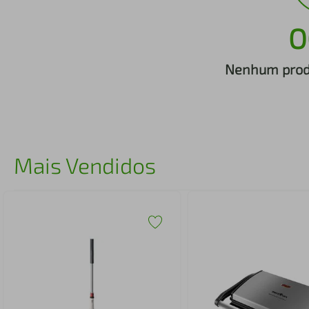
iphone
5
º
O
Nenhum produ
Mais Vendidos