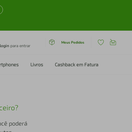
Meus Pedidos
login
para entrar
rtphones
Livros
Cashback em Fatura
ceiro?
você poderá