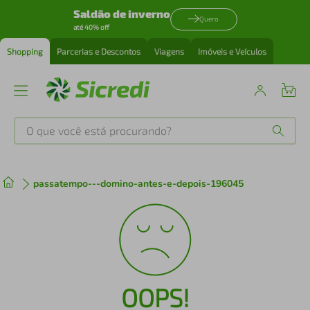
Saldão de inverno
Quero
até 40% off
Shopping
Parcerias e Descontos
Viagens
Imóveis e Veículos
O que você está procurando?
Produtos mais buscados
passatempo---domino-antes-e-depois-196045
tenis
1
º
cafeteira
2
º
perfume
3
º
OOPS!