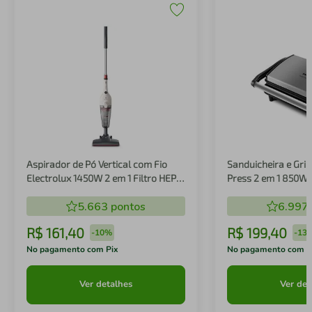
Aspirador de Pó Vertical com Fio
Sanduicheira e Gril
Electrolux 1450W 2 em 1 Filtro HEPA
Press 2 em 1 850W
Branco (STK14B)
5.663
pontos
6.997
R$
161
,
40
R$
199
,
40
-
10%
-
13
No pagamento com Pix
No pagamento com P
Ver detalhes
Ver det