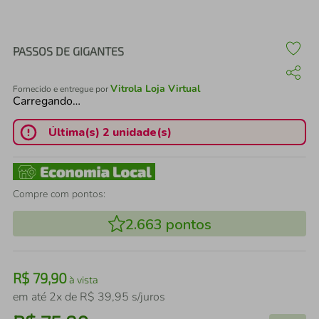
air fryer
4
º
iphone
5
º
PASSOS DE GIGANTES
Vitrola Loja Virtual
Fornecido e entregue por
Carregando…
Última(s) 2 unidade(s)
Compre com pontos:
2.663
pontos
R$
79
,
90
à vista
em até
2
x de
R$
39
,
95
s/juros