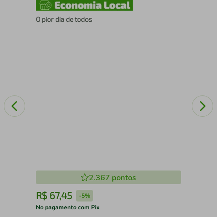
O pior dia de todos
Box
rev
e g
2.367
pontos
R$
67
,
45
R
-
5%
No pagamento com Pix
No 