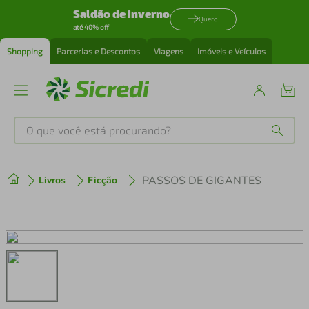
Saldão de inverno
Quero
até 40% off
Shopping
Parcerias e Descontos
Viagens
Imóveis e Veículos
O que você está procurando?
Produtos mais buscados
PASSOS DE GIGANTES
Livros
Ficção
tenis
1
º
cafeteira
2
º
perfume
3
º