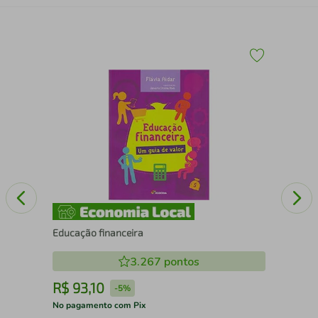
Box
rev
e g
Educação financeira
3.267
pontos
R$
93
,
10
R
-
5%
No pagamento com Pix
No 