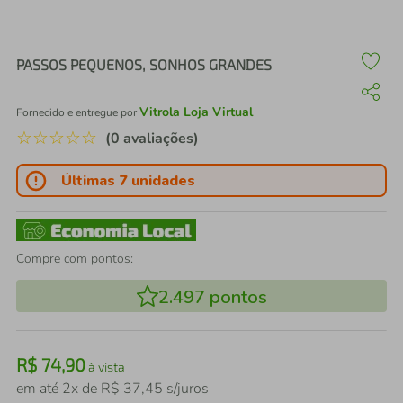
air fryer
4
º
iphone
5
º
PASSOS PEQUENOS, SONHOS GRANDES
Vitrola Loja Virtual
Fornecido e entregue por
☆
☆
☆
☆
☆
(0 avaliações)
Últimas 7 unidades
Compre com pontos:
2.497
pontos
R$
74
,
90
à vista
em até
2
x de
R$
37
,
45
s/juros