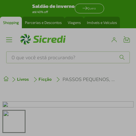
Saldão de inverno
Quero
até 40% off
Shopping
Parcerias e Descontos
Viagens
Imóveis e Veículos
O que você está procurando?
Produtos mais buscados
PASSOS PEQUENOS, SONHOS GRANDES
Livros
Ficção
tenis
1
º
cafeteira
2
º
perfume
3
º