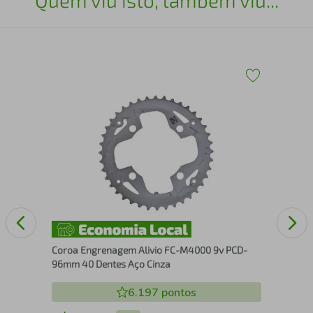
116
Cam
Cag
Coroa Engrenagem Alivio FC-M4000 9v PCD-
96mm 40 Dentes Aço Cinza
6.197
pontos