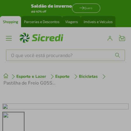
Saldão de inverno
Quero
até 40% off
Shopping
Parcerias e Descontos
Viagens
Imóveis e Veículos
O que você está procurando?
Produtos mais buscados
Esporte e Lazer
Esporte
Bicicletas
tenis
1
º
Pastilha de Freio G05S RX Resina Deore / Slx / Xt / Xtr / Alfine com Mola
cafeteira
2
º
perfume
3
º