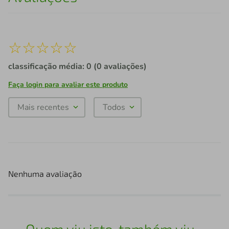
☆
☆
☆
☆
☆
classificação média: 0
(0 avaliações)
Faça login para avaliar este produto
Mais recentes
Todos
Nenhuma avaliação
Quem viu isto, também viu...