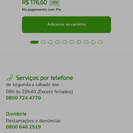
R$
176
,
60
R
-
5%
No pagamento com Pix
No 
Adicionar ao carrinho
Serviços por telefone
de segunda a sábado das
08h às 20h40 (Exceto feriados)
0800 724 4770
Ouvidoria
Reclamações e denúncias
0800 646 2519