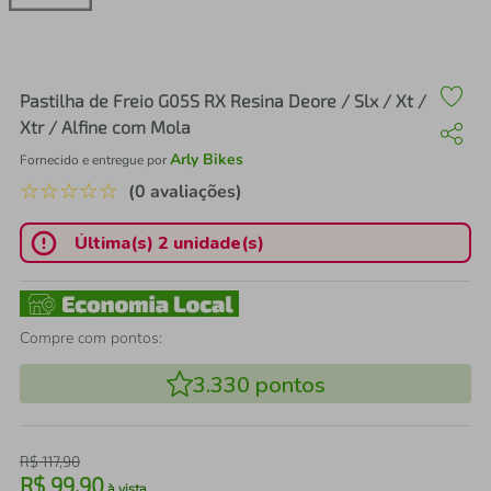
air fryer
4
º
iphone
5
º
Pastilha de Freio G05S RX Resina Deore / Slx / Xt /
Xtr / Alfine com Mola
Arly Bikes
Fornecido e entregue por
☆
☆
☆
☆
☆
(0 avaliações)
Última(s) 2 unidade(s)
Compre com pontos:
3.330
pontos
R$
117
,
90
R$
99
,
90
à vista