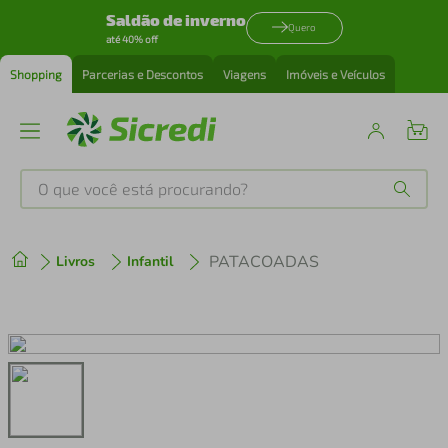
Saldão de inverno
Quero
até 40% off
Shopping
Parcerias e Descontos
Viagens
Imóveis e Veículos
O que você está procurando?
Produtos mais buscados
PATACOADAS
Livros
Infantil
tenis
1
º
cafeteira
2
º
perfume
3
º