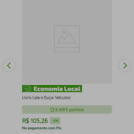
Liv
Livro Leia e Ouça: Veículos
3.693
pontos
R$
105
,
26
R
-
5%
No pagamento com Pix
No 