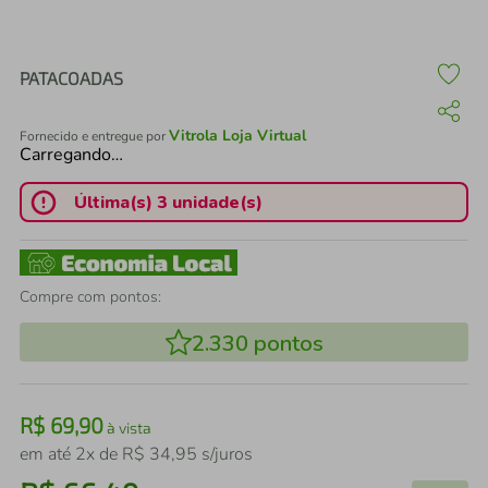
air fryer
4
º
iphone
5
º
PATACOADAS
Vitrola Loja Virtual
Fornecido e entregue por
Carregando…
Última(s) 3 unidade(s)
Compre com pontos:
2.330
pontos
R$
69
,
90
à vista
em até
2
x de
R$
34
,
95
s/juros