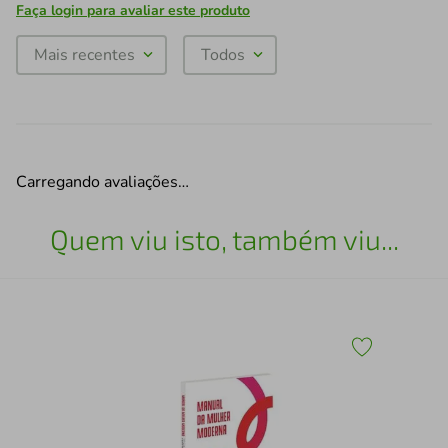
Faça login para avaliar este produto
Mais recentes
Todos
Carregando avaliações…
Quem viu isto, também viu...
A O
CA