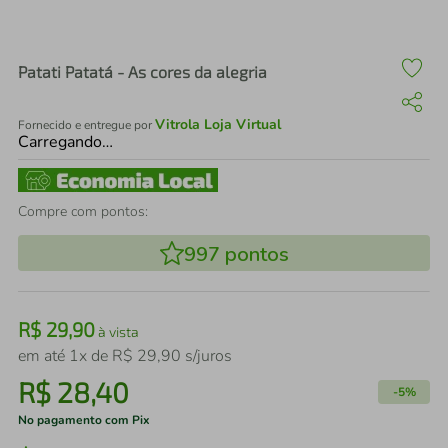
air fryer
4
º
iphone
5
º
Patati Patatá - As cores da alegria
Vitrola Loja Virtual
Fornecido e entregue por
Carregando…
Compre com pontos:
997
pontos
R$
29
,
90
à vista
em até
1
x de
R$
29
,
90
s/juros
R$
28
,
40
-
5%
No pagamento com Pix