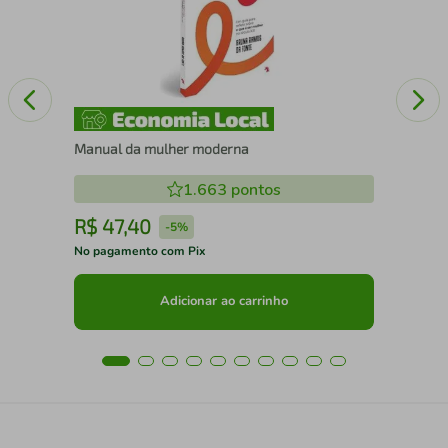
Manual da mulher moderna
1.663
pontos
R$
47
,
40
R
-
5%
No pagamento com Pix
No 
Adicionar ao carrinho