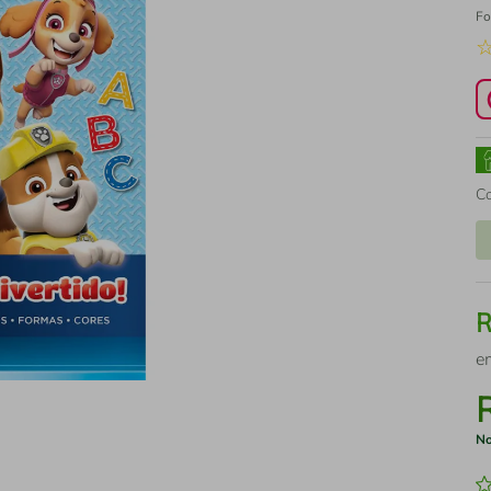
Fo
C
e
No