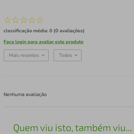
☆
☆
☆
☆
☆
classificação média: 0
(0 avaliações)
Faça login para avaliar este produto
Mais recentes
Todos
Nenhuma avaliação
Quem viu isto, também viu...