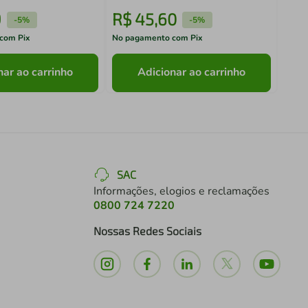
9
R$
45
,
60
R$
-
5%
-
5%
com Pix
No pagamento com Pix
No pa
nar ao carrinho
Adicionar ao carrinho
SAC
Informações, elogios e reclamações
0800 724 7220
Nossas Redes Sociais