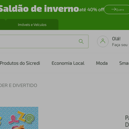
Saldão de inverno
até 40% off
Quero
Imóveis e Veículos
Olá!
Faça seu
Produtos do Sicredi
Economia Local
Moda
Sma
ER E DIVERTIDO
P
D