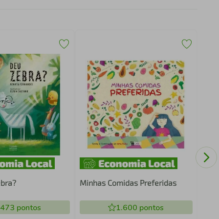
A LH
ebra?
Minhas Comidas Preferidas
.473
pontos
1.600
pontos