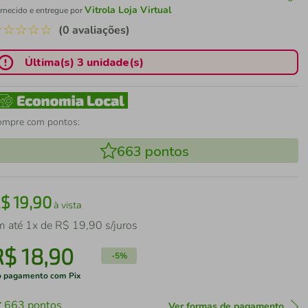
Vitrola Loja Virtual
rnecido e entregue por
☆
☆
☆
☆
☆
(0 avaliações)
Última(s) 3 unidade(s)
ompre com pontos:
663
pontos
R$
19
,
90
à vista
m até
1
x de
R$
19
,
90
s/juros
R$
18
,
90
-
5%
 pagamento com Pix
663
pontos
Ver formas de pagamento