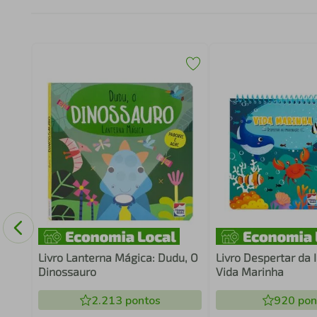
A DO
IRO
Livro Lanterna Mágica: Dudu, O
Livro Despertar da
Dinossauro
Vida Marinha
2.213
pontos
920
pon