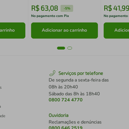
R$
63
,
08
R$
41
,
9
-
5%
No pagamento com Pix
No pagamento 
arrinho
Adicionar ao carrinho
Adicio
Serviços por telefone
De segunda a sexta-feira das
08h às 20h40
s
Sábado das 8h às 18h40
0800 724 4770
a
Ouvidoria
dade
Reclamações e denúncias
0800 646 2519