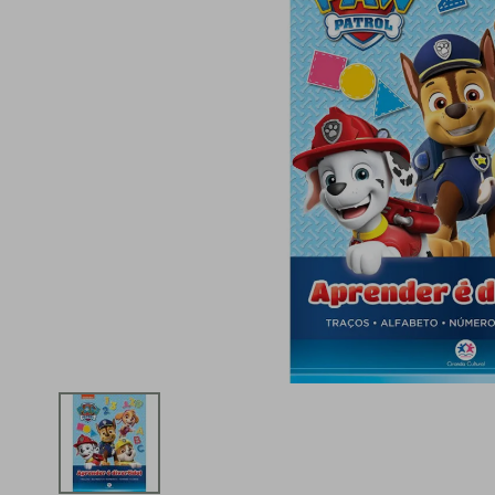
iphone
5
º