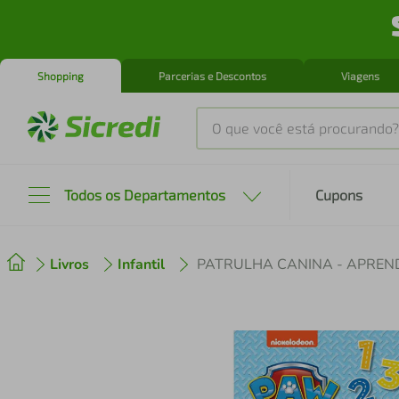
Shopping
Parcerias e Descontos
Viagens
O que você está procurando?
Produtos mais buscados
Todos os Departamentos
Cupons
tenis
1
º
Livros
Infantil
PATRULHA CANINA - APREND
cafeteira
2
º
perfume
3
º
air fryer
4
º