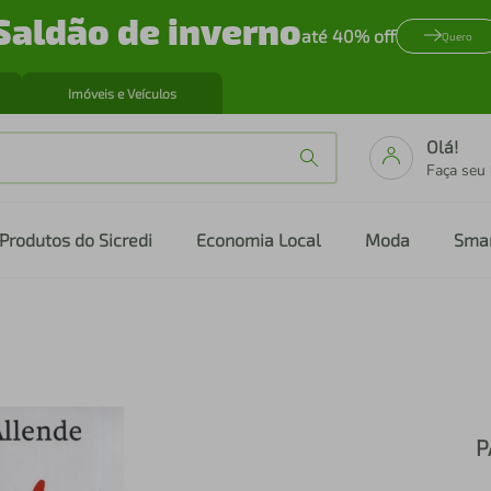
Saldão de inverno
até 40% off
Quero
Imóveis e Veículos
Olá!
Faça seu
Produtos do Sicredi
Economia Local
Moda
Sma
P