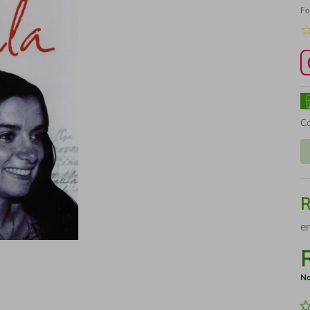
Fo
C
e
No