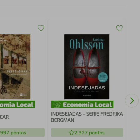
PER
INDESEJADAS - SERIE FREDRIKA
ÚCAR
BERGMAN
.997
pontos
2.327
pontos