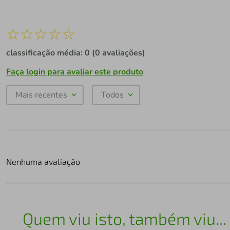
☆
☆
☆
☆
☆
classificação média: 0
(0 avaliações)
Faça login para avaliar este produto
Mais recentes
Todos
Nenhuma avaliação
Quem viu isto, também viu...