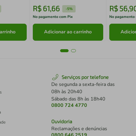
R$
61
,
66
R$
56
,
9
-
5%
No pagamento com Pix
No pagamento 
arrinho
Adicionar ao carrinho
Adicio
Serviços por telefone
De segunda a sexta-feira das
08h às 20h40
s
Sábado das 8h às 18h40
0800 724 4770
a
Ouvidoria
dade
Reclamações e denúncias
0800 646 2519