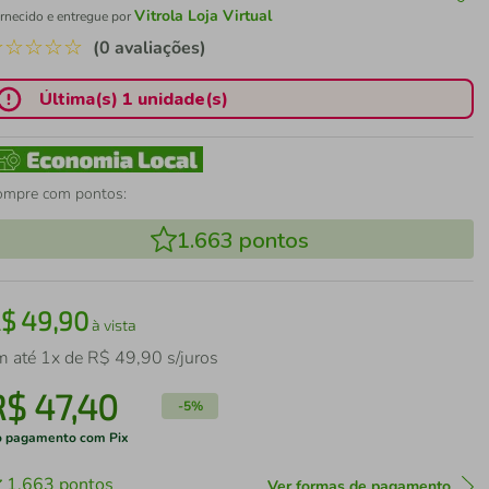
Vitrola Loja Virtual
rnecido e entregue por
☆
☆
☆
☆
☆
(0 avaliações)
Última(s) 1 unidade(s)
ompre com pontos:
1.663
pontos
R$
49
,
90
à vista
m até
1
x de
R$
49
,
90
s/juros
R$
47
,
40
-
5%
 pagamento com Pix
1.663
pontos
Ver formas de pagamento