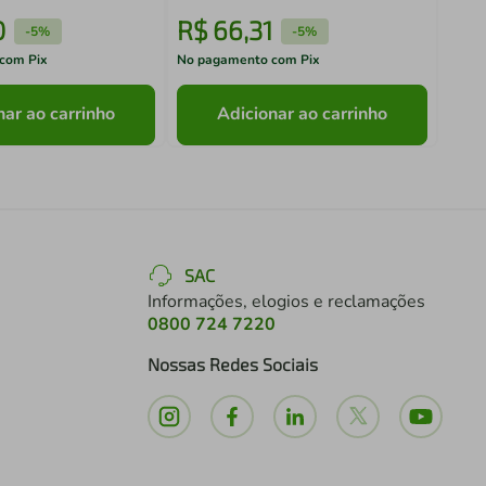
0
R$
66
,
31
R$
-
5%
-
5%
com Pix
No pagamento com Pix
No pa
nar ao carrinho
Adicionar ao carrinho
SAC
Informações, elogios e reclamações
0800 724 7220
Nossas Redes Sociais