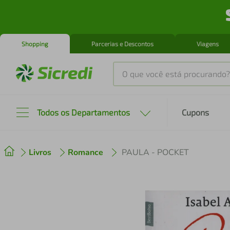
Shopping
Parcerias e Descontos
Viagens
O que você está procurando?
Produtos mais buscados
Todos os Departamentos
Cupons
tenis
1
º
Livros
Romance
PAULA - POCKET
cafeteira
2
º
perfume
3
º
air fryer
4
º