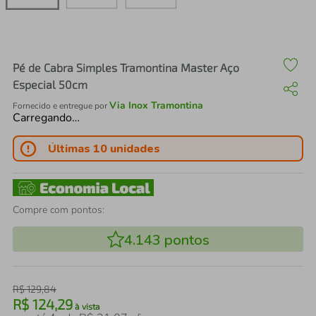
air fryer
4
º
iphone
5
º
Pé de Cabra Simples Tramontina Master Aço
Especial 50cm
Via Inox Tramontina
Fornecido e entregue por
Carregando…
Últimas 10 unidades
Compre com pontos:
4.143
pontos
R$
129
,
84
R$
124
,
29
à vista