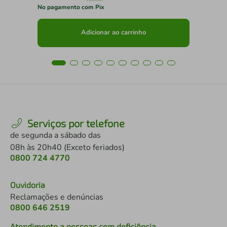
No pagamento com Pix
No 
Adicionar ao carrinho
Serviços por telefone
de segunda a sábado das
08h às 20h40 (Exceto feriados)
0800 724 4770
Ouvidoria
Reclamações e denúncias
0800 646 2519
Atendimento a pessoas com deficiência