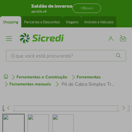
Saldão de inverno
Quero
até 40% off
Shopping
Parcerias e Descontos
Viagens
Imóveis e Veículos
O que você está procurando?
Produtos mais buscados
Ferramentas e Construção
Ferramentas
tenis
1
º
Pé de Cabra Simples Tramontina Master Aço Especial 50cm
Ferramentas manuais
cafeteira
2
º
perfume
3
º