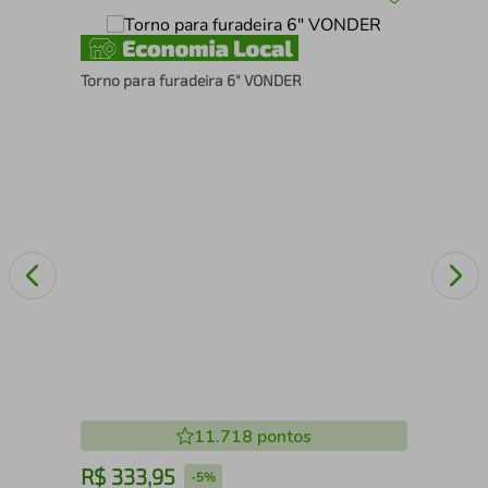
4061
Torno para furadeira 6" VONDER
Pis
VO
11.718
pontos
R$
333
,
95
R
-
5%