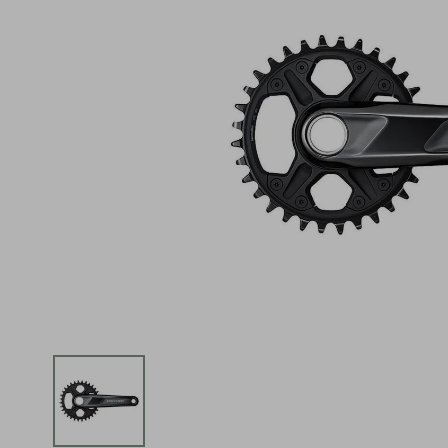
iphone
5
º