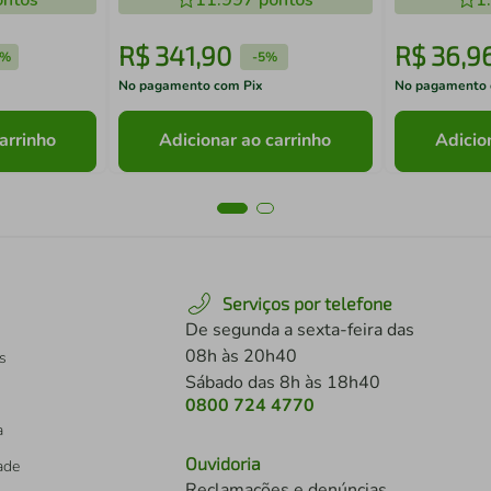
ntos
11.997
pontos
1
R$
341
,
90
R$
36
,
9
2%
-
5%
No pagamento com Pix
No pagamento 
arrinho
Adicionar ao carrinho
Adicio
Serviços por telefone
De segunda a sexta-feira das
08h às 20h40
s
Sábado das 8h às 18h40
0800 724 4770
a
Ouvidoria
dade
Reclamações e denúncias