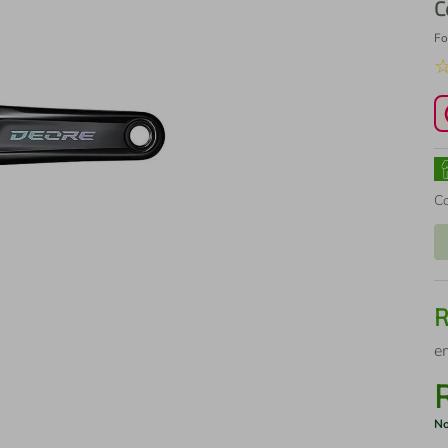
C
Fo
C
e
No