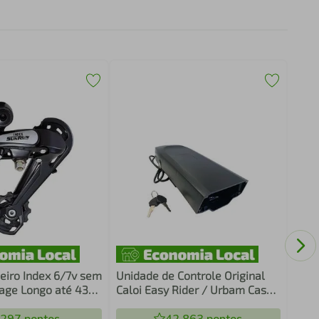
Par 
RV20
com 
eiro Index 6/7v sem
Unidade de Controle Original
age Longo até 43
Caloi Easy Rider / Urbam Case
o
da Bateria