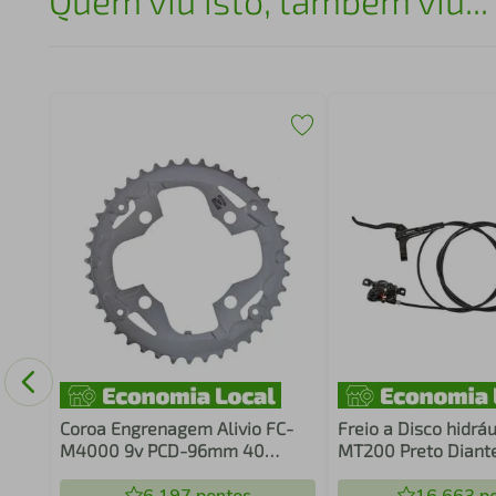
Quem viu isto, também viu...
Coroa Engrenagem Alivio FC-
Freio a Disco hidrá
M4000 9v PCD-96mm 40
MT200 Preto Diante
Dentes Aço Cinza
Traseiro sem Disco