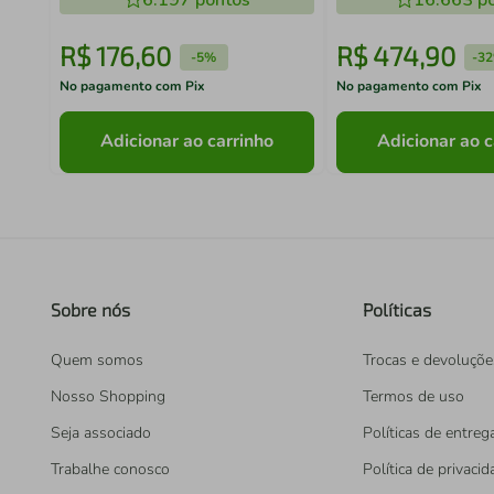
6.197
pontos
16.663
po
R$
176
,
60
R$
474
,
90
-
5%
-
3
No pagamento com Pix
No pagamento com Pix
Adicionar ao carrinho
Adicionar ao c
Sobre nós
Políticas
Quem somos
Trocas e devoluçõe
Nosso Shopping
Termos de uso
Seja associado
Políticas de entreg
Trabalhe conosco
Política de privaci