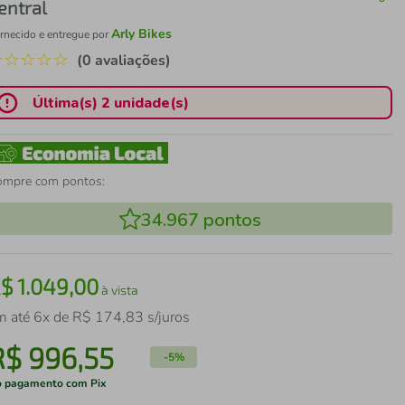
entral
Arly Bikes
rnecido e entregue por
☆
☆
☆
☆
☆
(0 avaliações)
Última(s) 2 unidade(s)
ompre com pontos:
34.967
pontos
R$
1
.
049
,
00
à vista
m até
6
x de
R$
174
,
83
s/juros
R$
996
,
55
-
5%
 pagamento com Pix