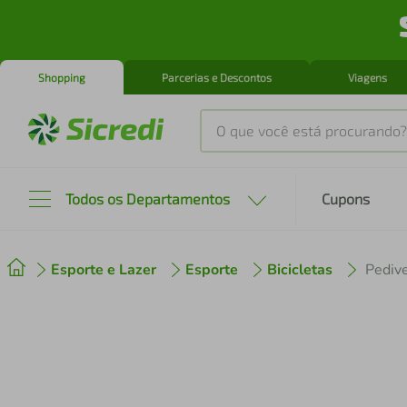
Shopping
Parcerias e Descontos
Viagens
O que você está procurando?
Produtos mais buscados
Todos os Departamentos
Cupons
tenis
1
º
Esporte e Lazer
Esporte
Bicicletas
cafeteira
2
º
perfume
3
º
air fryer
4
º