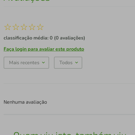
☆
☆
☆
☆
☆
classificação média: 0
(0 avaliações)
Faça login para avaliar este produto
Mais recentes
Todos
Nenhuma avaliação