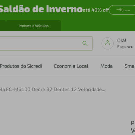
Saldão de inverno
até 40% off
Quero
Imóveis e Veículos
Olá!
Faça seu
Produtos do Sicredi
Economia Local
Moda
Sma
Pedivela FC-M6100 Deore 32 Dentes 12 Velocidades 175mm sem Movimento Central
P
V