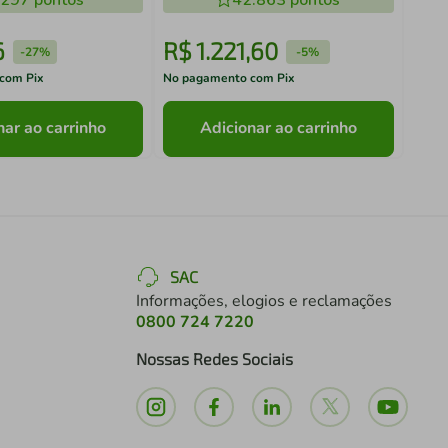
.297
pontos
42.863
pontos
6
R$
1
.
221
,
60
R$
-
27%
-
5%
com Pix
No pagamento com Pix
No pa
nar ao carrinho
Adicionar ao carrinho
SAC
Informações, elogios e reclamações
0800 724 7220
Nossas Redes Sociais