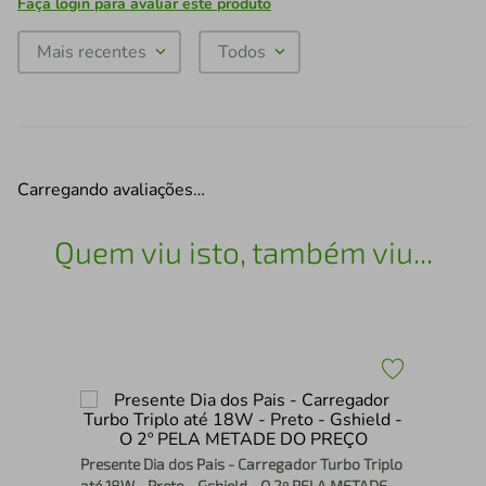
Faça login para avaliar este produto
Mais recentes
Todos
Carregando avaliações…
Quem viu isto, também viu...
Con
com
Presente Dia dos Pais - Carregador Turbo Triplo
/ S
até 18W - Preto - Gshield - O 2º PELA METADE