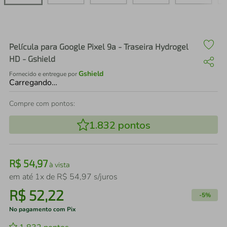
air fryer
4
º
iphone
5
º
Película para Google Pixel 9a - Traseira Hydrogel
HD - Gshield
Gshield
Fornecido e entregue por
Carregando…
Compre com pontos:
1.832
pontos
R$
54
,
97
à vista
em até
1
x de
R$
54
,
97
s/juros
R$
52
,
22
-
5%
No pagamento com Pix