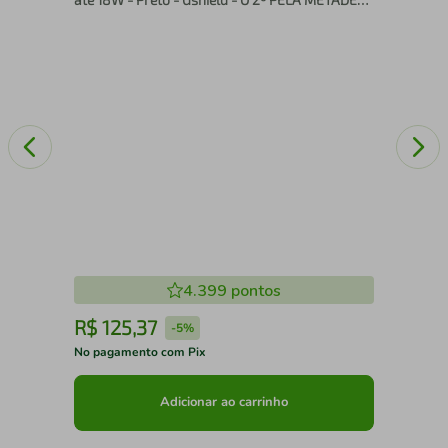
DO PREÇO
4.399
pontos
R$
125
,
37
R
-
5%
No pagamento com Pix
No 
Adicionar ao carrinho