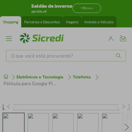
Saldão de inverno
Quero
até 40% off
Shopping
Parcerias e Descontos
Viagens
Imóveis e Veículos
O que você está procurando?
Produtos mais buscados
Eletrônicos e Tecnologia
Telefonia
tenis
1
º
Película para Google Pixel 9a - Traseira Hydrogel HD - Gshield
cafeteira
2
º
perfume
3
º