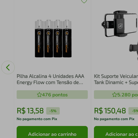
de
Pilha Alcalina 4 Unidades AAA
Kit Suporte Veicular
Energy Flow com Tensão de
Tank Dinamic + Sup
1,5V, Alta potência e
Traseiro - Gshield
Durabilidade para Controles,
476
pontos
5.280
po
Teclados, Mouses e Brinquedos
- Gshield
R$
13
,
58
R$
150
,
48
-
5%
-
5
No pagamento com Pix
No pagamento com Pix
Adicionar ao carrinho
Adicionar ao c