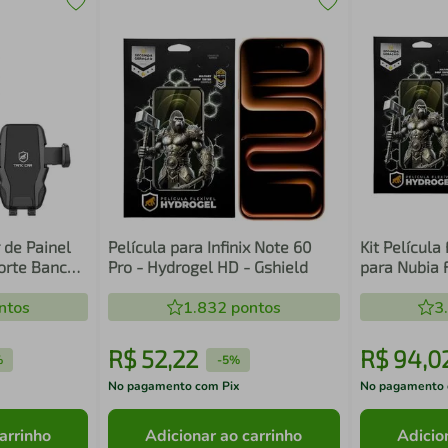
 de Painel
Película para Infinix Note 60
Kit Película
orte Banco
Pro - Hydrogel HD - Gshield
para Nubia 
Completa - 
ntos
1.832
pontos
3
R$
52
,
22
R$
94
,
0
%
-
5%
No pagamento com Pix
No pagamento 
arrinho
Adicionar ao carrinho
Adicio