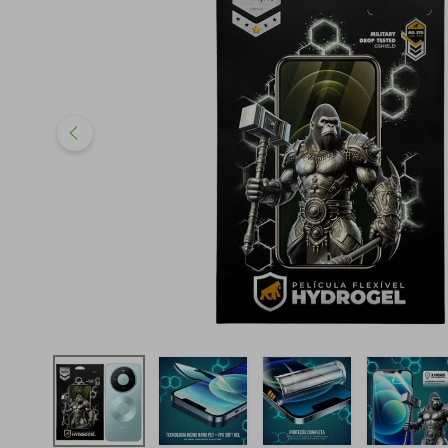
iphone
5
º