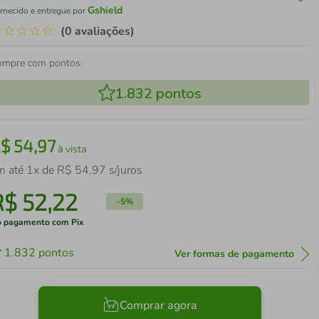
Gshield
rnecido e entregue por
☆
☆
☆
☆
☆
(0 avaliações)
ompre com pontos:
1.832
pontos
R$
54
,
97
à vista
m até
1
x de
R$
54
,
97
s/juros
R$
52
,
22
-
5%
 pagamento com Pix
1.832
pontos
Ver formas de pagamento
Comprar agora