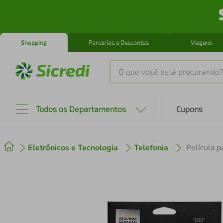
Shopping
Parcerias e Descontos
Viagens
O que você está procurando?
Produtos mais buscados
Todos os Departamentos
Cupons
tenis
1
º
Eletrônicos e Tecnologia
Telefonia
cafeteira
2
º
perfume
3
º
air fryer
4
º