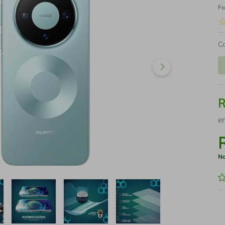
Fo
C
e
No