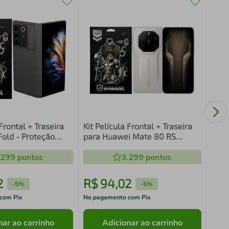
Kit 
para
- Pr
 Frontal + Traseira
Kit Película Frontal + Traseira
Fold - Proteção
para Huawei Mate 80 RS
Gshield
Ultimate - Proteção Completa -
.299
pontos
Gshield
3.299
pontos
2
R$
94
,
02
R$
-
5%
-
5%
com Pix
No pagamento com Pix
No pa
nar ao carrinho
Adicionar ao carrinho