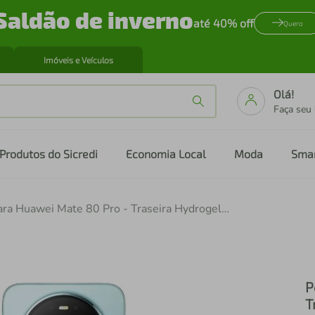
Saldão de inverno
até 40% off
Quero
Imóveis e Veículos
Olá!
Faça seu
Produtos do Sicredi
Economia Local
Moda
Sma
Película para Huawei Mate 80 Pro - Traseira Hydrogel HD - Gshield
P
T