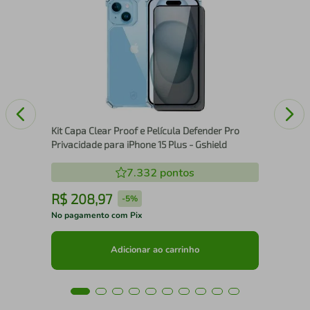
Pel
Plu
Kit Capa Clear Proof e Película Defender Pro
Privacidade para iPhone 15 Plus - Gshield
7.332
pontos
R$
208
,
97
R
-
5%
No pagamento com Pix
No 
Adicionar ao carrinho