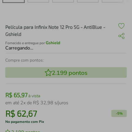
air fryer
4
º
iphone
5
º
Película para Infinix Note 12 Pro 5G - AntiBlue -
Gshield
Gshield
Fornecido e entregue por
Carregando…
Compre com pontos:
2.199
pontos
R$
65
,
97
à vista
em até
2
x de
R$
32
,
98
s/juros
R$
62
,
67
-
5%
No pagamento com Pix