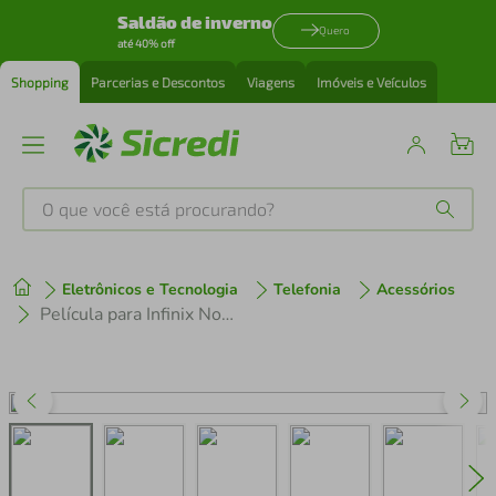
Saldão de inverno
Quero
até 40% off
Shopping
Parcerias e Descontos
Viagens
Imóveis e Veículos
O que você está procurando?
Produtos mais buscados
Eletrônicos e Tecnologia
Telefonia
Acessórios
tenis
1
º
Película para Infinix Note 12 Pro 5G - AntiBlue - Gshield
cafeteira
2
º
perfume
3
º