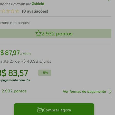
Gshield
rnecido e entregue por
☆
☆
☆
☆
☆
(0 avaliações)
ompre com pontos:
2.932
pontos
R$
87
,
97
à vista
m até
2
x de
R$
43
,
98
s/juros
R$
83
,
57
-
5%
 pagamento com Pix
2.932
pontos
Ver formas de pagamento
Comprar agora