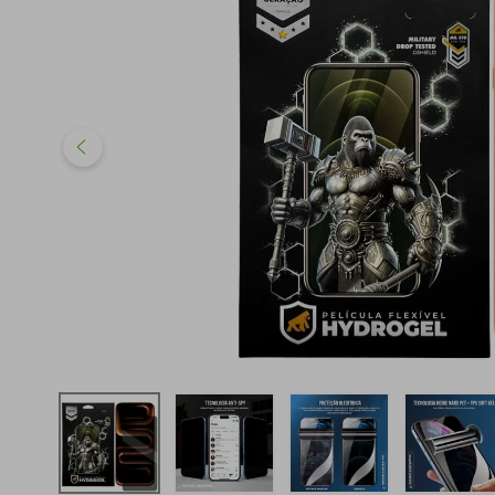
iphone
5
º