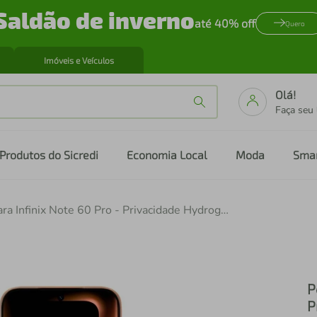
Saldão de inverno
até 40% off
Quero
Imóveis e Veículos
Olá!
Faça seu
Produtos do Sicredi
Economia Local
Moda
Sma
Película para Infinix Note 60 Pro - Privacidade Hydrogel - Gshield
P
P