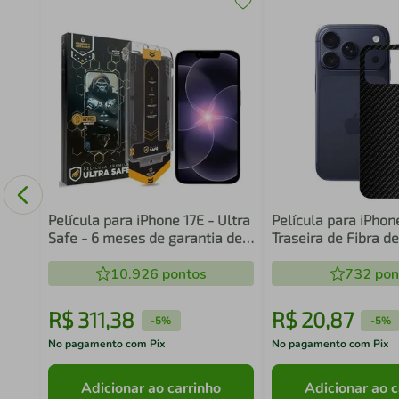
s -
Película para iPhone 17E - Ultra
Película para iPhone
Safe - 6 meses de garantia de
Traseira de Fibra d
tela - Gshield
Preta - Gshield
10.926
pontos
732
pon
R$
311
,
38
R$
20
,
87
-
5%
-
5%
No pagamento com Pix
No pagamento com Pix
Adicionar ao carrinho
Adicionar ao c