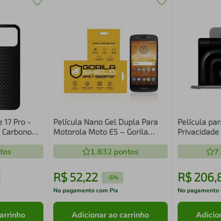
 17 Pro -
Película Nano Gel Dupla Para
Película pa
e Carbono
Motorola Moto E5 – Gorila
Privacidade
Shield (Cobre Toda Tela)
tos
1.832
pontos
7
R$
52
,
22
R$
206
,
-
5%
No pagamento com Pix
No pagamento 
arrinho
Adicionar ao carrinho
Adicio