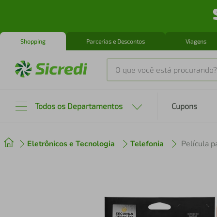
Shopping
Parcerias e Descontos
Viagens
O que você está procurando?
Produtos mais buscados
Todos os Departamentos
Cupons
tenis
1
º
Eletrônicos e Tecnologia
Telefonia
cafeteira
2
º
perfume
3
º
air fryer
4
º