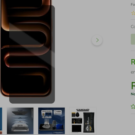
Fo
C
e
No