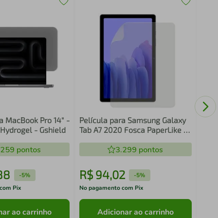
Ring
Águ
ra MacBook Pro 14" -
Película para Samsung Galaxy
 Hydrogel - Gshield
Tab A7 2020 Fosca PaperLike -
Sensação de Papel -
.259
pontos
3.299
HidroArmor - Gshield
pontos
88
R$
94
,
02
R$
-
5%
-
5%
com Pix
No pagamento com Pix
No pa
nar ao carrinho
Adicionar ao carrinho