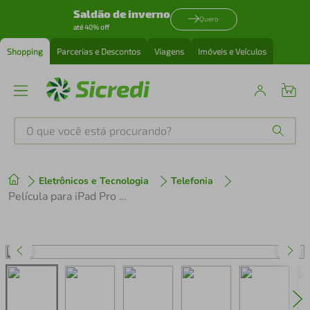
Saldão de inverno
Quero
até 40% off
Shopping
Parcerias e Descontos
Viagens
Imóveis e Veículos
O que você está procurando?
Produtos mais buscados
Eletrônicos e Tecnologia
Telefonia
tenis
1
º
Película para iPad Pro 12.9" - Hydrogel HD - Gshield
cafeteira
2
º
perfume
3
º