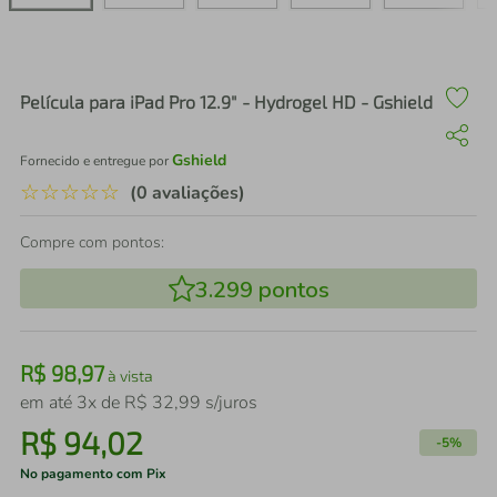
air fryer
4
º
iphone
5
º
Película para iPad Pro 12.9" - Hydrogel HD - Gshield
Gshield
Fornecido e entregue por
☆
☆
☆
☆
☆
(0 avaliações)
Compre com pontos:
3.299
pontos
R$
98
,
97
à vista
em até
3
x de
R$
32
,
99
s/juros
R$
94
,
02
-
5%
No pagamento com Pix