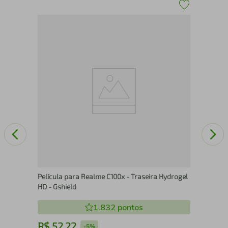
s de
Pel
Hyd
Película para Realme C100x - Traseira Hydrogel
HD - Gshield
1.832
pontos
R$
52
,
22
R
-
5%