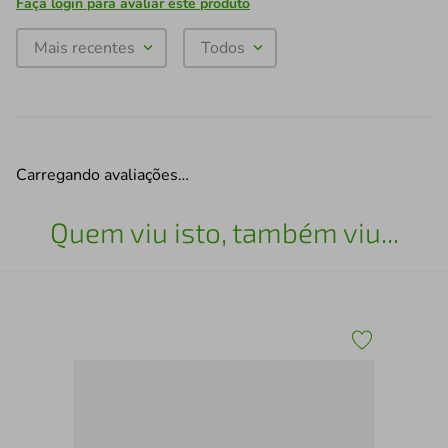
Faça login para avaliar este produto
Mais recentes
Todos
Carregando avaliações…
Quem viu isto, também viu...
Kit
Pri