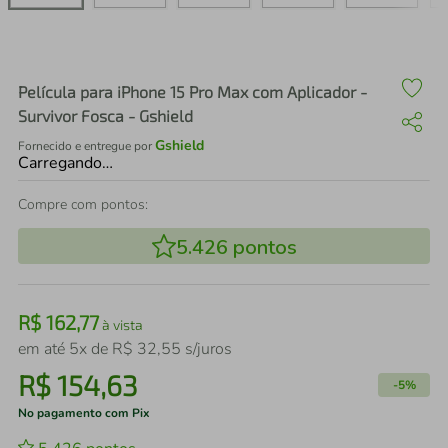
air fryer
4
º
iphone
5
º
Película para iPhone 15 Pro Max com Aplicador -
Survivor Fosca - Gshield
Gshield
Fornecido e entregue por
Carregando…
Compre com pontos:
5.426
pontos
R$
162
,
77
à vista
em até
5
x de
R$
32
,
55
s/juros
R$
154
,
63
-
5%
No pagamento com Pix