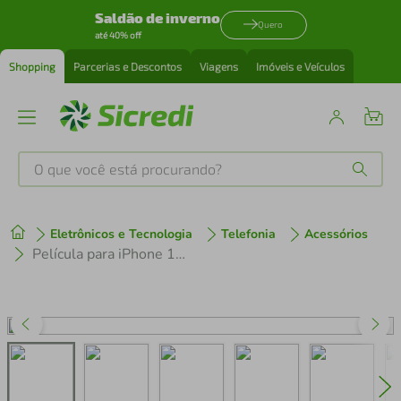
Saldão de inverno
Quero
até 40% off
Shopping
Parcerias e Descontos
Viagens
Imóveis e Veículos
O que você está procurando?
Produtos mais buscados
Eletrônicos e Tecnologia
Telefonia
Acessórios
tenis
1
º
Película para iPhone 15 Pro Max com Aplicador - Survivor Fosca - Gshield
cafeteira
2
º
perfume
3
º