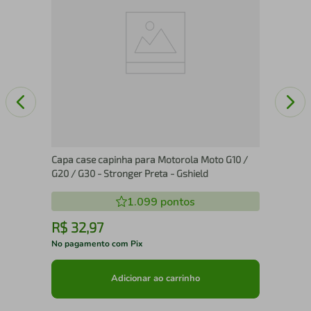
Capa case capinha para Motorola Moto G10 /
G20 / G30 - Stronger Preta - Gshield
1.099
pontos
R
R$
32
,
97
No pagamento com Pix
No 
Adicionar ao carrinho