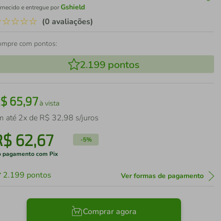
Gshield
rnecido e entregue por
☆
☆
☆
☆
☆
(0 avaliações)
ompre com pontos:
2.199
pontos
R$
65
,
97
à vista
m até
2
x de
R$
32
,
98
s/juros
R$
62
,
67
-
5%
 pagamento com Pix
2.199
pontos
Ver formas de pagamento
Comprar agora