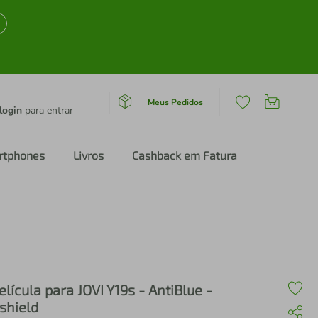
Meus Pedidos
login
para entrar
rtphones
Livros
Cashback em Fatura
elícula para JOVI Y19s - AntiBlue -
shield