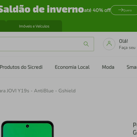
Saldão de inverno
até 40% off
Quero
Imóveis e Veículos
Olá!
Faça seu
Produtos do Sicredi
Economia Local
Moda
Sma
ara JOVI Y19s - AntiBlue - Gshield
P
G