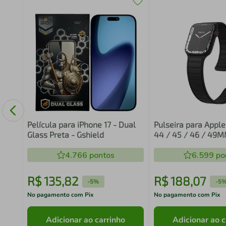
Porta
d
Película para iPhone 17 - Dual
Pulseira para Appl
Glass Preta - Gshield
44 / 45 / 46 / 49M
Titanium Magnética
4.766
pontos
6.599
po
R$
135
,
82
R$
188
,
07
-
5%
-
5
No pagamento com Pix
No pagamento com Pix
Adicionar ao carrinho
Adicionar ao c