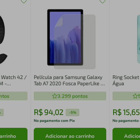
e Watch 42 /
Película para Samsung Galaxy
Ring Socket
M -
Tab A7 2020 Fosca PaperLike -
Água
 - Gshield
Sensação de Papel -
ntos
3.299
HidroArmor - Gshield
pontos
R$
94
,
02
R$
15
,
65
%
-
5%
No pagamento com Pix
No pagamento 
arrinho
Adicionar ao carrinho
Adicio