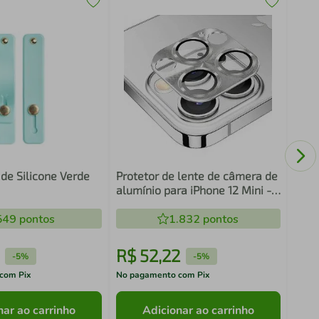
Cord
 de Silicone Verde
Protetor de lente de câmera de
alumínio para iPhone 12 Mini -
Prata - Gshield
549
pontos
1.832
pontos
R$
52
,
22
R$
-
5%
-
5%
com Pix
No pagamento com Pix
No pa
nar ao carrinho
Adicionar ao carrinho