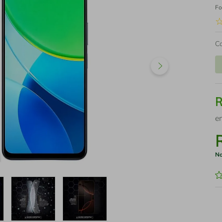
Fo
C
e
No