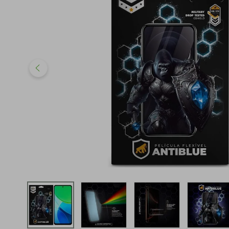
iphone
5
º