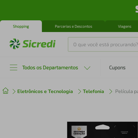
Shopping
Parcerias e Descontos
Viagens
O que você está procurando?
Produtos mais buscados
Todos os Departamentos
Cupons
tenis
1
º
Eletrônicos e Tecnologia
Telefonia
Película p
cafeteira
2
º
perfume
3
º
air fryer
4
º