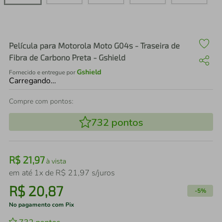
air fryer
4
º
iphone
5
º
Película para Motorola Moto G04s - Traseira de
Fibra de Carbono Preta - Gshield
Gshield
Fornecido e entregue por
Carregando…
Compre com pontos:
732
pontos
R$
21
,
97
à vista
em até
1
x de
R$
21
,
97
s/juros
R$
20
,
87
-
5%
No pagamento com Pix