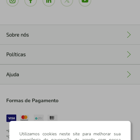
Sobre nós
+
Políticas
+
Ajuda
+
Formas de Pagamento
*Pontos dos Cartões Sicredi
Utilizamos cookies neste site para melhorar sua
*Cartões Sicredi
experiência de navegação de acordo com nossa