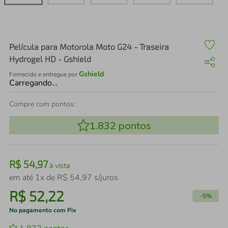
air fryer
4
º
iphone
5
º
Película para Motorola Moto G24 - Traseira
Hydrogel HD - Gshield
Gshield
Fornecido e entregue por
Carregando…
Compre com pontos:
1.832
pontos
R$
54
,
97
à vista
em até
1
x de
R$
54
,
97
s/juros
R$
52
,
22
-
5%
No pagamento com Pix