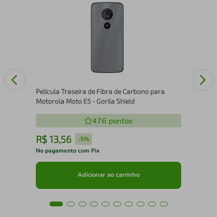
Pel
ield
- G
Película Traseira de Fibra de Carbono para
Motorola Moto E5 - Gorila Shield
476
pontos
R$
13
,
56
R
-
5%
No pagamento com Pix
No 
Adicionar ao carrinho