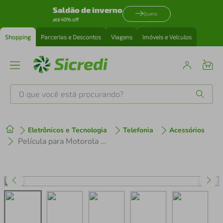
Saldão de inverno
Quero
até 40% off
Shopping
Parcerias e Descontos
Viagens
Imóveis e Veículos
O que você está procurando?
Produtos mais buscados
Eletrônicos e Tecnologia
Telefonia
Acessórios
tenis
1
º
Película para Motorola Moto G24 - Traseira Hydrogel HD - Gshield
cafeteira
2
º
perfume
3
º