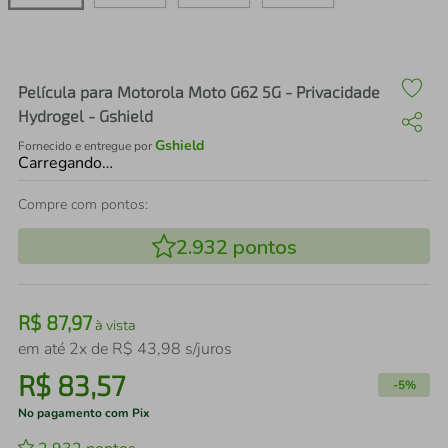
air fryer
4
º
iphone
5
º
Película para Motorola Moto G62 5G - Privacidade
Hydrogel - Gshield
Gshield
Fornecido e entregue por
Carregando…
Compre com pontos:
2.932
pontos
R$
87
,
97
à vista
em até
2
x de
R$
43
,
98
s/juros
R$
83
,
57
-
5%
No pagamento com Pix