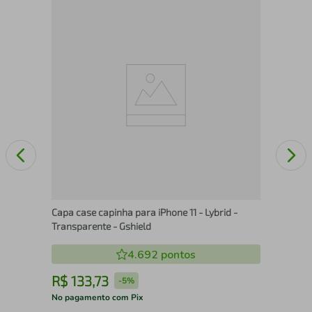
Pro
Plu
Capa case capinha para iPhone 11 - Lybrid -
Transparente - Gshield
4.692
pontos
R$
133
,
73
R
-
5%
No pagamento com Pix
No 