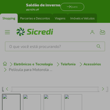
Saldão de inverno
Quero
até 40% off
Shopping
Parcerias e Descontos
Viagens
Imóveis e Veículos
O que você está procurando?
Produtos mais buscados
Eletrônicos e Tecnologia
Telefonia
Acessórios
tenis
1
º
Película para Motorola Moto G62 5G - Privacidade Hydrogel - Gshield
cafeteira
2
º
perfume
3
º