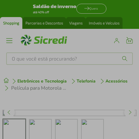
Saldão de inverno
Quero
até 40% off
Shopping
Parcerias e Descontos
Viagens
Imóveis e Veículos
O que você está procurando?
Produtos mais buscados
Eletrônicos e Tecnologia
Telefonia
Acessórios
tenis
1
º
Película para Motorola Moto G82 - Privacidade Hydrogel - Gshield
cafeteira
2
º
perfume
3
º