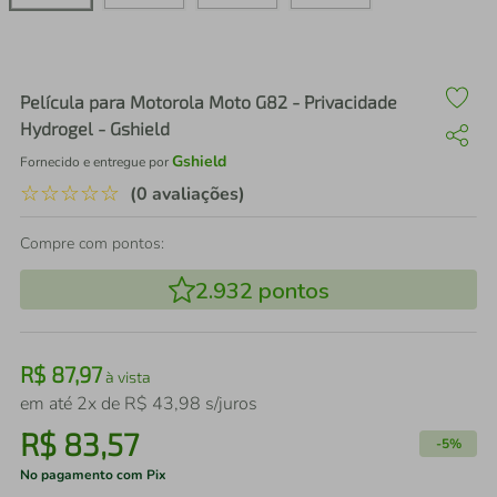
air fryer
4
º
iphone
5
º
Película para Motorola Moto G82 - Privacidade
Hydrogel - Gshield
Gshield
Fornecido e entregue por
☆
☆
☆
☆
☆
(0 avaliações)
Compre com pontos:
2.932
pontos
R$
87
,
97
à vista
em até
2
x de
R$
43
,
98
s/juros
R$
83
,
57
-
5%
No pagamento com Pix