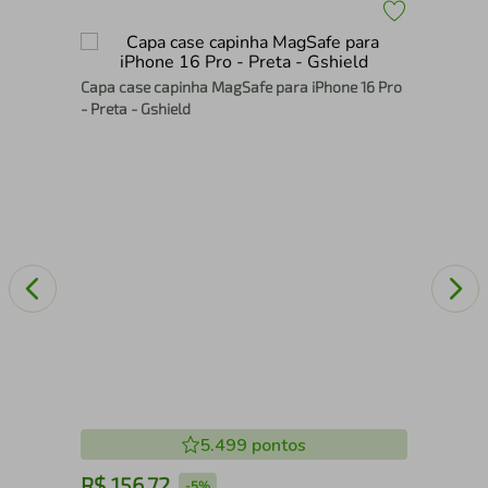
Cap
Capa case capinha MagSafe para iPhone 16 Pro
Pre
- Preta - Gshield
5.499
pontos
R$
156
,
72
R
-
5%